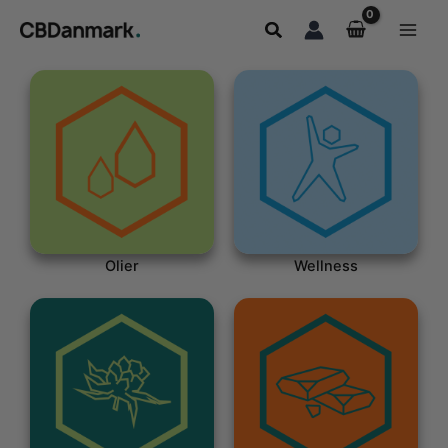
Gå
Søg
til
indholdet
Olier
Wellness