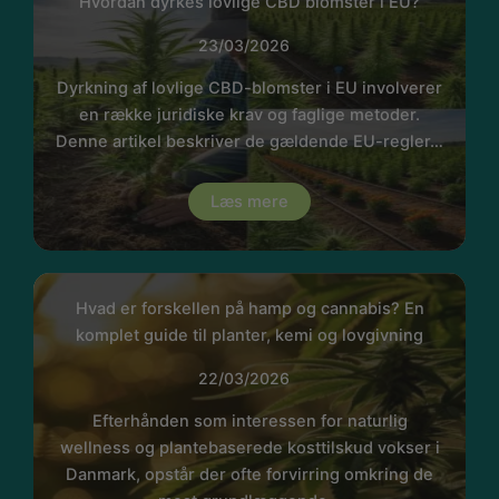
Hvordan dyrkes lovlige CBD blomster i EU?
23/03/2026
Dyrkning af lovlige CBD-blomster i EU involverer
en række juridiske krav og faglige metoder.
Denne artikel beskriver de gældende EU-regler…
Læs mere
Hvad er forskellen på hamp og cannabis? En
komplet guide til planter, kemi og lovgivning
22/03/2026
Efterhånden som interessen for naturlig
wellness og plantebaserede kosttilskud vokser i
Danmark, opstår der ofte forvirring omkring de