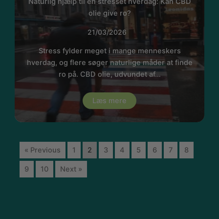
Naturlig hjælp til en stresset hverdag: Kan CBD
olie give ro?
21/03/2026
Stress fylder meget i mange menneskers
hverdag, og flere søger naturlige måder at finde
ro på. CBD olie, udvundet af…
Læs mere
« Previous
1
2
3
4
5
6
7
8
9
10
Next »