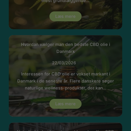
mest grundlæggende…
Læs mere
Hvordan vælger man den bedste CBD olie i
Danmark
22/03/2026
Interessen for CBD olie er vokset markant i
Danmark i de seneste år. Flere danskere søger
naturlige wellness-produkter, der kan…
Læs mere