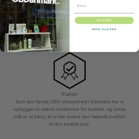
689,00 kr.
Email
FÅ KODE
BETAL FULD PRIS
Kvalitet
Som den første CBD virksomhed i Danmark har vi
opbygget et stærkt omdømme for kvalitet, og vores
mål er at sikre, at vi kan levere den højeste kvalitet
til den bedste pris.