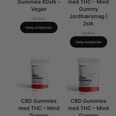
Gummies 60stk –
med THC – Mind
Vegan
Gummy
Jordbærsmag |
139,00
kr.
2stk
Vælg muligheder
59,00
kr.
Vælg muligheder
CBD Gummies
CBD Gummies
med THC – Mind
med THC – Mind
Gummy
Gummy