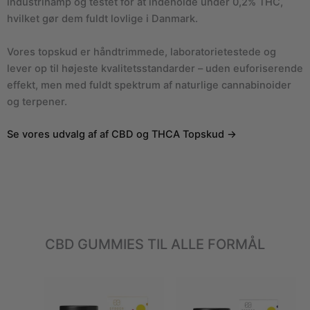
industrihamp og testet for at indeholde under 0,2% THC,
hvilket gør dem fuldt lovlige i Danmark.
Vores topskud er håndtrimmede, laboratorietestede og
lever op til højeste kvalitetsstandarder – uden euforiserende
effekt, men med fuldt spektrum af naturlige cannabinoider
og terpener.
Se vores udvalg af af CBD og THCA Topskud →
CBD GUMMIES TIL ALLE FORMÅL