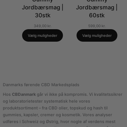
Jordbærsmag |
Jordbærsmag |
30stk
60stk
349,00
kr.
599,00
kr.
Vælg muligheder
Vælg muligheder
Danmarks førende CBD Markedsplads
Hos
CBDanmark
går vi ikke på kompromis. Vi kvalitetssikrer
og laboratorietester systematisk hele vores
produktsortiment – fra CBD olier, topskud og hash til
gummies, kapsler, cremer og kosmetik. Vores analyser
udføres i Schweiz og Østrig, hvor nogle af verdens mest