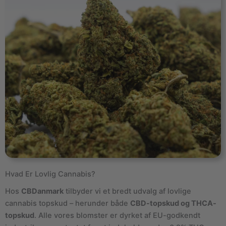
Hvad Er Lovlig Cannabis?
Hos
CBDanmark
tilbyder vi et bredt udvalg af lovlige
cannabis topskud – herunder både
CBD-topskud og THCA-
topskud
. Alle vores blomster er dyrket af EU-godkendt