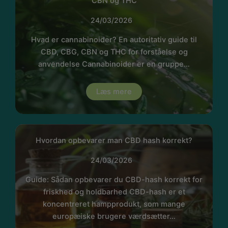
CBN og THC
24/03/2026
Hvad er cannabinoider? En autoritativ guide til
CBD, CBG, CBN og THC for forståelse og
anvendelse Cannabinoider er en gruppe…
Læs mere
Hvordan opbevarer man CBD hash korrekt?
24/03/2026
Guide: Sådan opbevarer du CBD-hash korrekt for
friskhed og holdbarhed CBD-hash er et
koncentreret hampprodukt, som mange
europæiske brugere værdsætter…