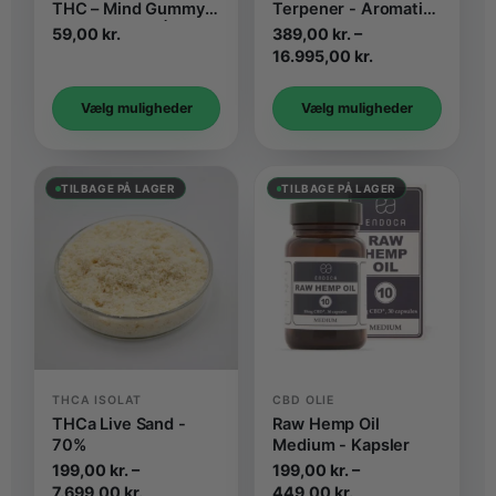
THC – Mind Gummy
Terpener - Aromatisk
Jordbærsmag | 2stk
Isolat
59,00
kr.
389,00
kr.
–
Prisinterval:
16.995,00
kr.
389,00 kr.
til
Vælg muligheder
Vælg muligheder
16.995,00 kr.
TILBAGE PÅ LAGER
TILBAGE PÅ LAGER
THCA ISOLAT
CBD OLIE
THCa Live Sand -
Raw Hemp Oil
70%
Medium - Kapsler
199,00
kr.
–
199,00
kr.
–
Prisinterval:
Prisinterval:
7.699,00
kr.
449,00
kr.