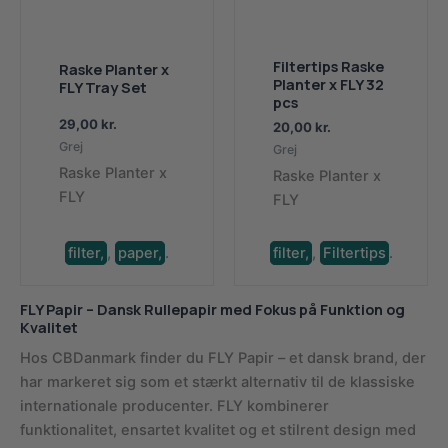
Filtertips Raske
Raske Planter x
Planter x FLY 32
FLY Tray Set
pcs
29,00
kr.
20,00
kr.
Grej
Grej
Raske Planter x
Raske Planter x
FLY
FLY
filter,
,
paper,
.
filter,
,
Filtertips
.
FLY Papir – Dansk Rullepapir med Fokus på Funktion og
Kvalitet
Hos CBDanmark finder du FLY Papir – et dansk brand, der
har markeret sig som et stærkt alternativ til de klassiske
internationale producenter. FLY kombinerer
funktionalitet, ensartet kvalitet og et stilrent design med