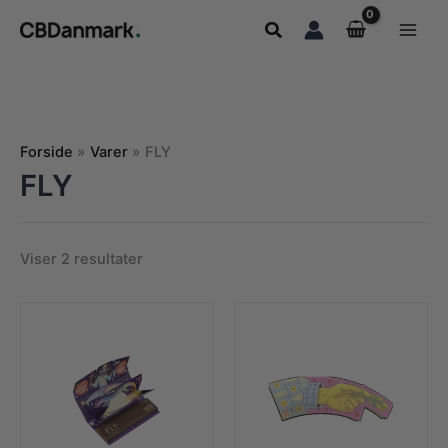
Gå
Søg
til
indholdet
Forside
Varer
FLY
FLY
Sorteret
Viser 2 resultater
efter
popularitet