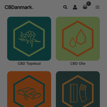
Gå
Søg
til
indholdet
CBD Topskud
CBD Olie