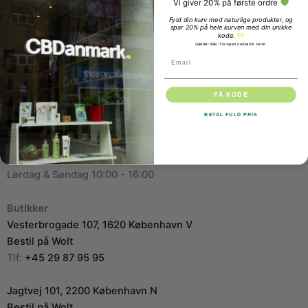
Vi giver 20% på første ordre
Fyld din kurv med naturlige produkter, og
spar 20% på hele kurven med din unikke
kode.
Gælder ikke i forvejen nedsatte varer.
Grej
Analyse
r
Email
Kontakt
FÅ KODE
CBDanmark
NL B.V
BETAL FULD PRIS
Åbningstider
Mandag til Fredag 10:00 - 20:00
Lørdag & Søndag 10:00 - 16:00
Butikker
Vesterbrogade 107, 1620 København V
Bestil på Wolt
Tlf:
+45 29 87 95 95
Jagtvej 101, 2200 København N
Bestil på Wolt