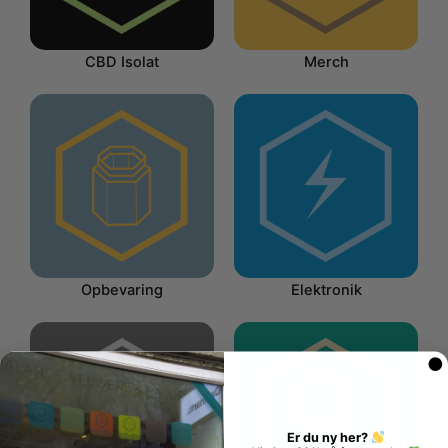
CBD Isolat
Merch
Opbevaring
Elektronik
Er du ny her?