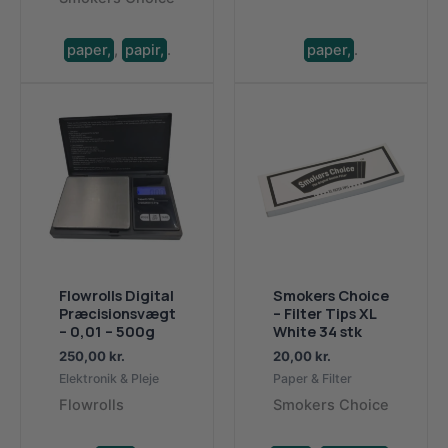
paper,
,
papir,
.
paper,
.
Flowrolls Digital
Smokers Choice
Præcisionsvægt
– Filter Tips XL
– 0,01 – 500g
White 34 stk
250,00
kr.
20,00
kr.
Elektronik & Pleje
Paper & Filter
Flowrolls
Smokers Choice