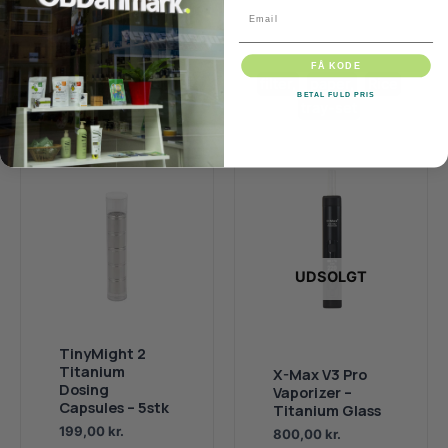
Grej
Pleasure
Email
Sense Organics
Smoking
FÅ KODE
ekstra tyndt
,
paper,
,
filter,
,
paper,
,
Rice
,
BETAL FULD PRIS
papir,
,
rullegrej
.
tray-set
.
UDSOLGT
TinyMight 2
Titanium
X-Max V3 Pro
Dosing
Vaporizer –
Capsules – 5stk
Titanium Glass
199,00
kr.
800,00
kr.