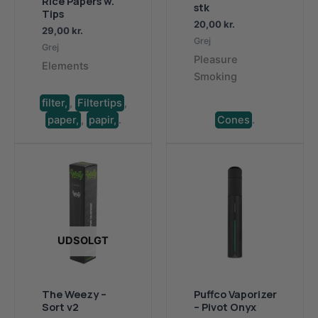
Rice Papers w.
stk
Tips
20,00
kr.
29,00
kr.
Grej
Grej
Pleasure
Elements
Smoking
filter,
,
Filtertips
,
paper,
,
papir,
.
Cones
.
UDSOLGT
The Weezy –
Puffco Vaporizer
Sort v2
– Pivot Onyx