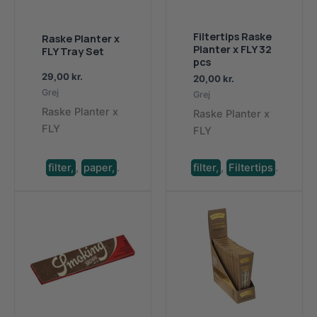
Filtertips Raske
Raske Planter x
Planter x FLY 32
FLY Tray Set
pcs
29,00
kr.
20,00
kr.
Grej
Grej
Raske Planter x
Raske Planter x
FLY
FLY
filter,
,
paper,
.
filter,
,
Filtertips
.