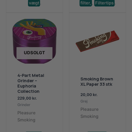
vægt
.
filter,
,
Filtertips
.
UDSOLGT
4-Part Metal
Smoking Brown
Grinder –
XL Paper 33 stk
Euphoria
Collection
20,00
kr.
229,00
kr.
Grej
Grinder
Pleasure
Pleasure
Smoking
Smoking