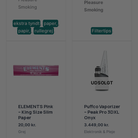
Pleasure
Smoking
Smoking
ekstra tyndt
,
paper,
,
papir,
,
rullegrej
.
Filtertips
.
UDSOLGT
ELEMENTS Pink
Puffco Vaporizer
– King Size Slim
– Peak Pro 3DXL
Paper
Onyx
20,00
kr.
3.449,00
kr.
Grej
Elektronik & Pleje