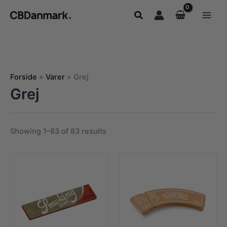
Gå
Søg
til
indholdet
Forside
Varer
Grej
Grej
Showing 1–83 of 83 results