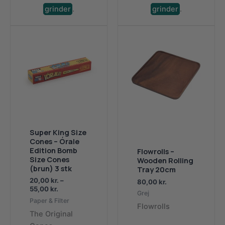
grinder
.
grinder
.
Super King Size
Cones – Órale
Edition Bomb
Flowrolls –
Size Cones
Wooden Rolling
(brun) 3 stk
Tray 20cm
20,00
kr.
–
80,00
kr.
Prisinterval:
55,00
kr.
Grej
20,00 kr.
Paper & Filter
til
Flowrolls
The Original
55,00 kr.