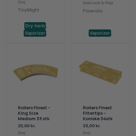
Grej
Elektronik & Pleje
TinyMight
Flowrolls
Dry-herb
,
Vaporizer
.
Vaporizer
.
Rollers Finest –
Rollers Finest
King Size
Filtertips –
Medium 33 stk
Koniske 34stk
20,00
kr.
35,00
kr.
Grej
Grej