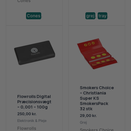
Cones
Cones
.
grej
,
tray
.
Smokers Choice
– Christiania
Flowrolls Digital
Super KS
Præcisionsvægt
SmokersPack
– 0,001 – 100g
32 stk
250,00
kr.
29,00
kr.
Elektronik & Pleje
Grej
Flowrolls
Smokers Choice