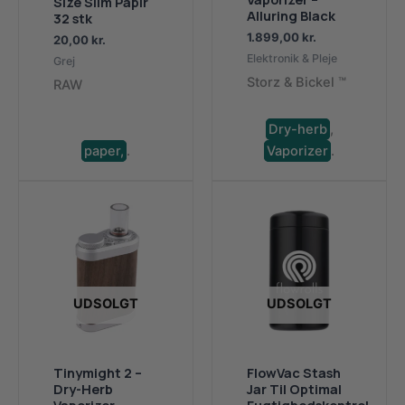
Size Slim Papir
Alluring Black
32 stk
1.899,00
kr.
20,00
kr.
Elektronik & Pleje
Grej
Storz & Bickel ™
RAW
Dry-herb
,
paper,
.
Vaporizer
.
UDSOLGT
UDSOLGT
Tinymight 2 –
FlowVac Stash
Dry-Herb
Jar Til Optimal
Vaporizer
Fugtighedskontrol