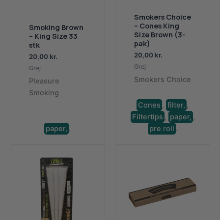
Smokers Choice
– Cones King
Smoking Brown
Size Brown (3-
– King Size 33
pak)
stk
20,00
kr.
20,00
kr.
Grej
Grej
Smokers Choice
Pleasure
Smoking
Cones
,
filter,
,
Filtertips
,
paper,
,
paper,
.
pre roll
.