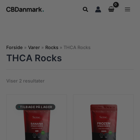
Gå
Søg
til
indholdet
Forside
Varer
Rocks
THCA Rocks
THCA Rocks
Sorteret
Viser 2 resultater
efter
popularitet
TILBAGE PÅ LAGER