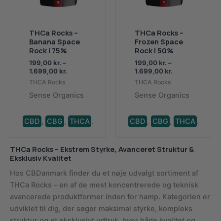
THCa Rocks –
THCa Rocks –
Banana Space
Frozen Space
Rock | 75%
Rock | 50%
199,00
kr.
–
199,00
kr.
–
Prisinterval:
Prisinterval:
1.699,00
kr.
1.699,00
kr.
199,00 kr.
199,00 kr.
THCA Rocks
THCA Rocks
til
til
Sense Organics
Sense Organics
1.699,00 kr.
1.699,00 kr.
CBD
,
CBG
,
THCA
.
CBD
,
CBG
,
THCA
.
THCa Rocks – Ekstrem Styrke, Avanceret Struktur &
Eksklusiv Kvalitet
Hos CBDanmark finder du et nøje udvalgt sortiment af
THCa Rocks – en af de mest koncentrerede og teknisk
avancerede produktformer inden for hamp. Kategorien er
udviklet til dig, der søger maksimal styrke, kompleks
struktur og et eksklusivt udtryk, hvor både kvalitet og