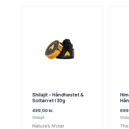
Shilajit – Håndhøstet &
Hima
Soltørret | 30g
Hån
499,00
kr.
699
Shilajit
Shila
Nature’s N’ctar
The 