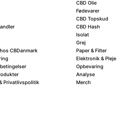
CBD Olie
Fødevarer
CBD Topskud
handler
CBD Hash
Isolat
Grej
 hos CBDanmark
Paper & Filter
ring
Elektronik & Pleje
betingelser
Opbevaring
rodukter
Analyse
 Privatlivspolitik
Merch