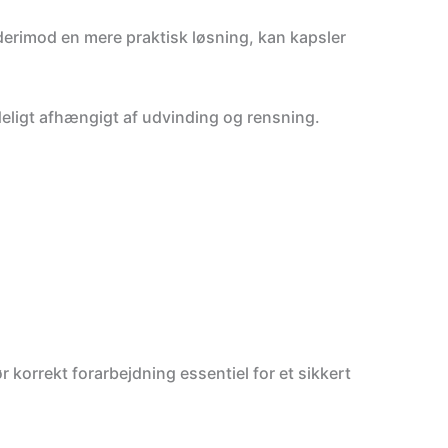
u derimod en mere praktisk løsning, kan kapsler
er?
rste ordre
deligt afhængigt af udvinding og rensning.
ige produkter, og
n med din unikke
dsatte varer.
DE
r korrekt forarbejdning essentiel for et sikkert
 PRIS