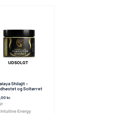
UDSOLGT
laya Shilajit –
dhøstet og Soltørret
,00
kr.
jit
Intuitive Energy