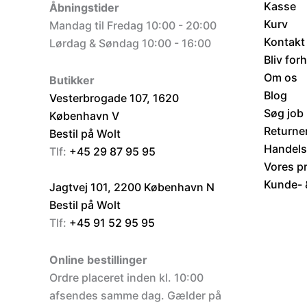
Kasse
Åbningstider
Kurv
Mandag til Fredag 10:00 - 20:00
Kontakt
Lørdag & Søndag 10:00 - 16:00
Bliv for
Om os
Butikker
Blog
Vesterbrogade 107, 1620
Søg job
København V
Returne
Bestil på Wolt
Handels
Tlf:
+45 29 87 95 95
Vores p
Kunde- &
Jagtvej 101, 2200 København N
Bestil på Wolt
Tlf:
+45 91 52 95 95
Online bestillinger
Ordre placeret inden kl. 10:00
afsendes samme dag. Gælder på