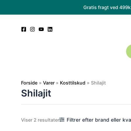
Gå
Gratis fragt ved 499
til
indholdet
Forside
Varer
Kosttilskud
Shilajit
Shilajit
Sorteret
Filtrer efter brand eller kva
Viser 2 resultater
efter
popularitet