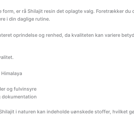
 form, er rå Shilajit resin det oplagte valg. Foretrækker d
re i din daglige rutine.
Er du ny h
Vi giver 20% på fø
eret oprindelse og renhed, da kvaliteten kan variere bety
Fyld din kurv med naturl
spar 20% på hele kurve
kode.
litet.
Gælder ikke i forvejen ne
m Himalaya
Email
er og fulvinsyre
g dokumentation
FÅ KO
hilajit i naturen kan indeholde uønskede stoffer, hvilket gø
BETAL FULD