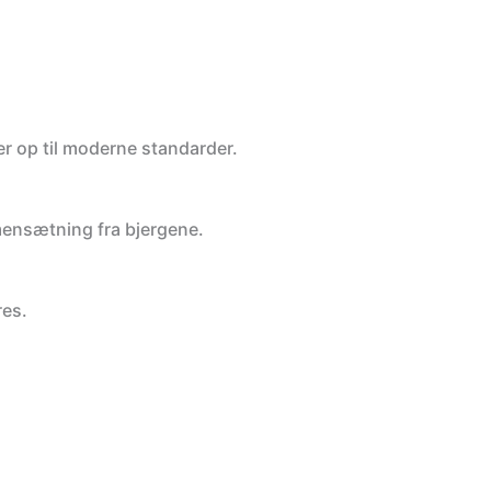
er op til moderne standarder.
mensætning fra bjergene.
res.