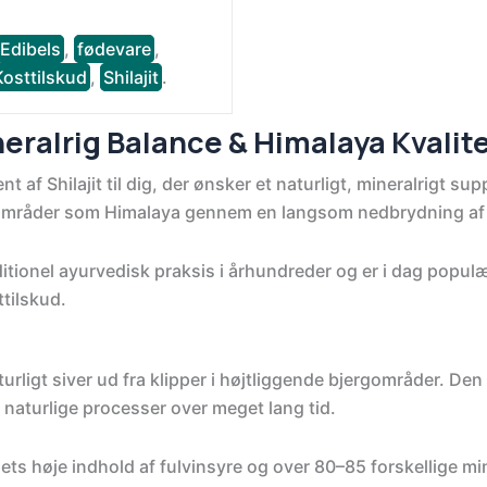
Edibels
,
fødevare
,
Kosttilskud
,
Shilajit
.
ineralrig Balance & Himalaya Kvalit
af Shilajit til dig, der ønsker et naturligt, mineralrigt su
rgområder som Himalaya gennem en langsom nedbrydning af p
itionel ayurvedisk praksis i århundreder og er i dag popu
ttilskud.
turligt siver ud fra klipper i højtliggende bjergområder. D
naturlige processer over meget lang tid.
 dets høje indhold af fulvinsyre og over 80–85 forskellige mi