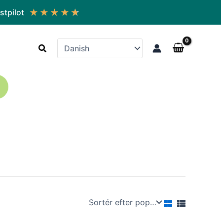
★
★
★
★
★
stpilot
Søg