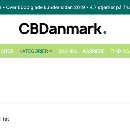
kr • Over 6000 glade kunder siden 2019 •
4,7 stjerner på Tru
SHOP
KATEGORIER
BRANDS
KARRIERE
FIND OS
litet