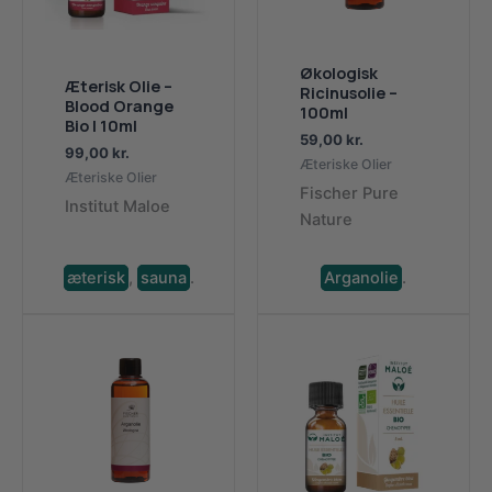
Økologisk
Æterisk Olie –
Ricinusolie –
Blood Orange
100ml
Bio | 10ml
59,00
kr.
99,00
kr.
Æteriske Olier
Æteriske Olier
Fischer Pure
Institut Maloe
Nature
æterisk
,
sauna
.
Arganolie
.