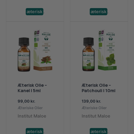
æterisk
.
æterisk
.
Æterisk Olie –
Æterisk Olie –
Kanel | 5ml
Patchouli | 10ml
99,00
kr.
139,00
kr.
Æteriske Olier
Æteriske Olier
Institut Maloe
Institut Maloe
æterisk
.
æterisk
.