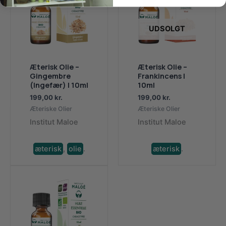
UDSOLGT
Æterisk Olie –
Æterisk Olie –
Gingembre
Frankincens |
(Ingefær) | 10ml
10ml
199,00
kr.
199,00
kr.
Æteriske Olier
Æteriske Olier
Institut Maloe
Institut Maloe
æterisk
,
olie
.
æterisk
.