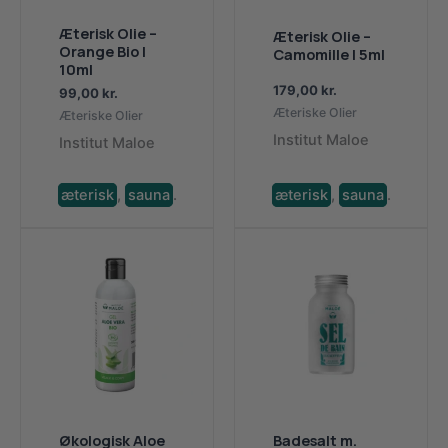
Æterisk Olie –
Æterisk Olie –
Orange Bio |
Camomille | 5ml
10ml
179,00
kr.
99,00
kr.
Æteriske Olier
Æteriske Olier
Institut Maloe
Institut Maloe
æterisk
,
sauna
.
æterisk
,
sauna
.
Økologisk Aloe
Badesalt m.