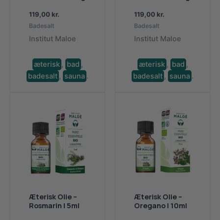
119,00
kr.
119,00
kr.
Badesalt
Badesalt
Institut Maloe
Institut Maloe
æterisk
,
bad
,
æterisk
,
bad
,
badesalt
,
sauna
.
badesalt
,
sauna
.
Æterisk Olie –
Æterisk Olie –
Rosmarin | 5ml
Oregano | 10ml