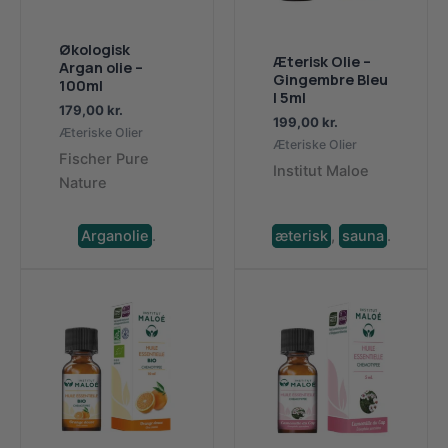
Økologisk
Æterisk Olie –
Argan olie –
Gingembre Bleu
100ml
| 5ml
179,00
kr.
199,00
kr.
Æteriske Olier
Æteriske Olier
Fischer Pure
Institut Maloe
Nature
Arganolie
.
æterisk
,
sauna
.