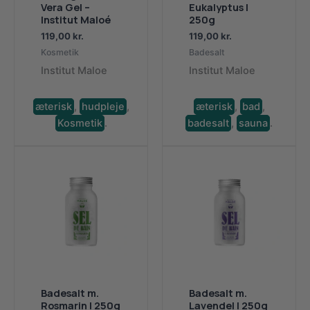
Vera Gel –
Eukalyptus |
Institut Maloé
250g
119,00
kr.
119,00
kr.
Kosmetik
Badesalt
Institut Maloe
Institut Maloe
æterisk
,
hudpleje
,
æterisk
,
bad
,
Kosmetik
.
badesalt
,
sauna
.
Badesalt m.
Badesalt m.
Rosmarin | 250g
Lavendel | 250g