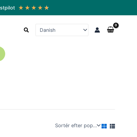
★
★
★
★
★
stpilot
Søg