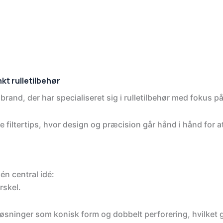
t rulletilbehør
rand, der har specialiseret sig i rulletilbehør med fokus p
ve filtertips, hvor design og præcision går hånd i hånd for 
én central idé:
rskel.
ninger som konisk form og dobbelt perforering, hvilket gø