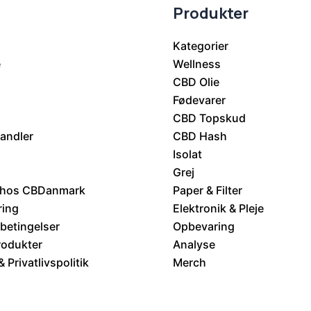
Produkter
Kategorier
e
Wellness
CBD Olie
Fødevarer
CBD Topskud
handler
CBD Hash
Isolat
Grej
 hos CBDanmark
Paper & Filter
ring
Elektronik & Pleje
betingelser
Opbevaring
rodukter
Analyse
 Privatlivspolitik
Merch