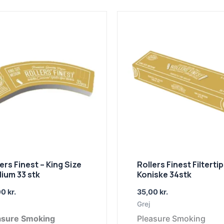
ers Finest – King Size
Rollers Finest Filtertip
ium 33 stk
Koniske 34stk
00
kr.
35,00
kr.
Grej
asure Smoking
Pleasure Smoking