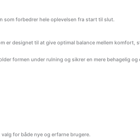
n som forbedrer hele oplevelsen fra start til slut.
Er du ny h
som er designet til at give optimal balance mellem komfort, st
Vi giver 20% på fø
m holder formen under rulning og sikrer en mere behagelig og
Fyld din kurv med naturl
spar 20% på hele kurve
kode.
Gælder ikke i forvejen ne
Email
FÅ KO
t valg for både nye og erfarne brugere.
BETAL FULD