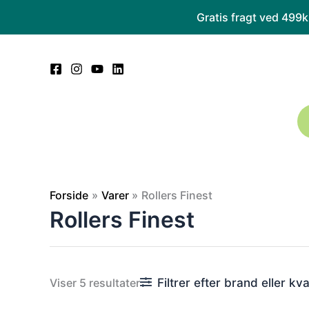
Gå
Gratis fragt ved 499
til
indholdet
Forside
Varer
Rollers Finest
Rollers Finest
Sorteret
Filtrer efter brand eller kva
Viser 5 resultater
efter
popularitet