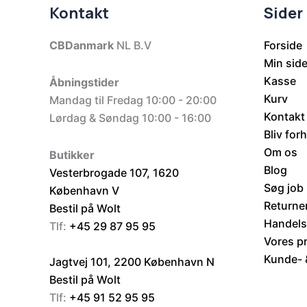
Kontakt
Sider
CBDanmark
NL B.V
Forside
Min sid
Kasse
Åbningstider
Kurv
Mandag til Fredag 10:00 - 20:00
Kontakt
Lørdag & Søndag 10:00 - 16:00
Bliv for
Om os
Butikker
Blog
Vesterbrogade 107, 1620
Søg job
København V
Returne
Bestil på Wolt
Handels
Tlf:
+45 29 87 95 95
Vores p
Kunde- &
Jagtvej 101, 2200 København N
Bestil på Wolt
Tlf:
+45 91 52 95 95