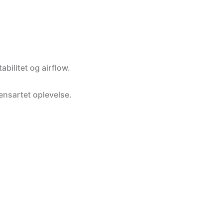
er?
abilitet og airflow.
rste ordre
 ensartet oplevelse.
ige produkter, og
n med din unikke
dsatte varer.
DE
 PRIS