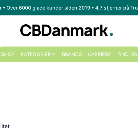
kr • Over 6000 glade kunder siden 2019 •
4,7 stjerner på Tru
SHOP
KATEGORIER
BRANDS
KARRIERE
FIND OS
litet