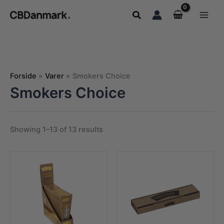
Gå
Søg
til
indholdet
Forside
Varer
Smokers Choice
Smokers Choice
Showing 1–13 of 13 results