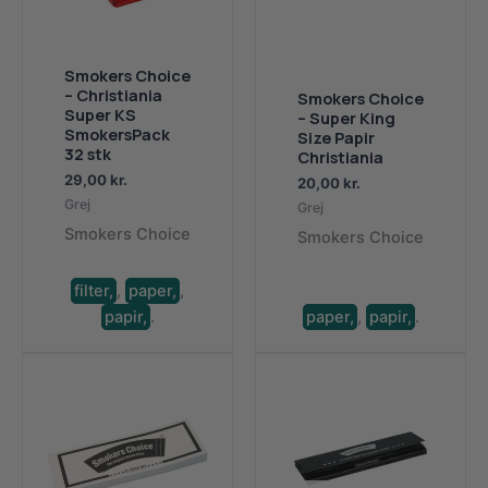
Smokers Choice
– Christiania
Smokers Choice
Super KS
– Super King
SmokersPack
Size Papir
32 stk
Christiania
29,00
kr.
20,00
kr.
Grej
Grej
Smokers Choice
Smokers Choice
filter,
,
paper,
,
papir,
.
paper,
,
papir,
.