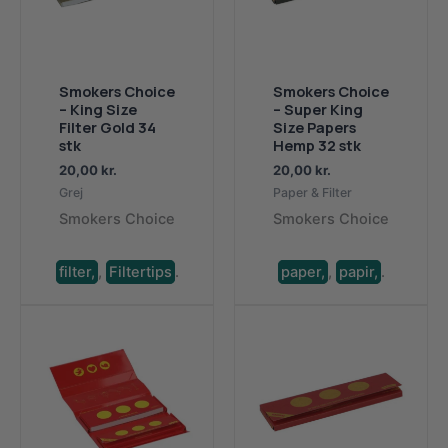
Smokers Choice
Smokers Choice
– King Size
– Super King
Filter Gold 34
Size Papers
stk
Hemp 32 stk
20,00
kr.
20,00
kr.
Grej
Paper & Filter
Smokers Choice
Smokers Choice
filter,
,
Filtertips
.
paper,
,
papir,
.