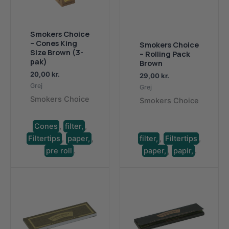
Smokers Choice
– Cones King
Smokers Choice
Size Brown (3-
– Rolling Pack
pak)
Brown
20,00
kr.
29,00
kr.
Grej
Grej
Smokers Choice
Smokers Choice
Cones
,
filter,
,
Filtertips
,
paper,
,
filter,
,
Filtertips
,
pre roll
.
paper,
,
papir,
.