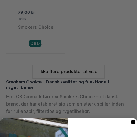
79,00
kr.
Trim
Smokers Choice
CBD
.
Ikke flere produkter at vise
Smokers Choice – Dansk kvalitet og funktionelt
rygetilbehør
Hos CBDanmark fører vi Smokers Choice – et dansk
brand, der har etableret sig som en stærk spiller inden
for rullepapir, filtertips og rygetilbehør.
Smokers Choice er kendt for at kombinere
brugervenlighed, kvalitet og kreativt design i et bredt