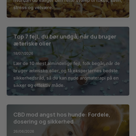
hvordan du vælger den rette svamp til fokus, søvn,
stress og velvære.
Top 7 fejl, du bør undgå, når du bruger
æteriske olier
18/07/2026
Lær de 10 mest almindelige fejl, folk begår, når de
bruger æteriske olier, og få eksperternes bedste
sikkerhedsråd, så du kan nyde aromaterapi på en
sikker og effektiv måde.
CBD mod angst hos hunde: Fordele,
dosering og sikkerhed
26/06/2026