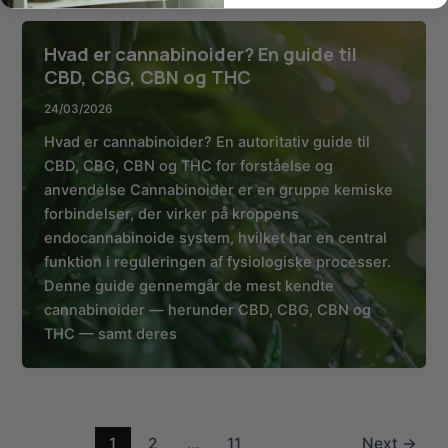
Hvad er cannabinoider? En guide til
CBD, CBG, CBN og THC
24/03/2026
Hvad er cannabinoider? En autoritativ guide til
CBD, CBG, CBN og THC for forståelse og
anvendelse Cannabinoider er en gruppe kemiske
forbindelser, der virker på kroppens
endocannabinoide system, hvilket har en central
funktion i reguleringen af fysiologiske processer.
Denne guide gennemgår de mest kendte
cannabinoider — herunder CBD, CBG, CBN og
THC — samt deres
1
2
…
11
Next
→