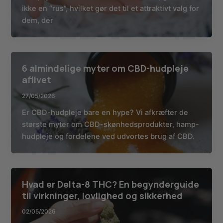
ikke en “rus”, hvilket gør det til et attraktivt valg for
dem, der
6 almindelige myter om CBD-hudpleje
aflivet
27/05/2026
Er CBD-hudpleje bare en hype? Vi afkræfter de
største myter om CBD-skønhedsprodukter, hamp-
hudpleje og fordelene ved udvortes brug af CBD.
Hvad er Delta-8 THC? En begynderguide
til virkninger, lovlighed og sikkerhed
02/05/2026