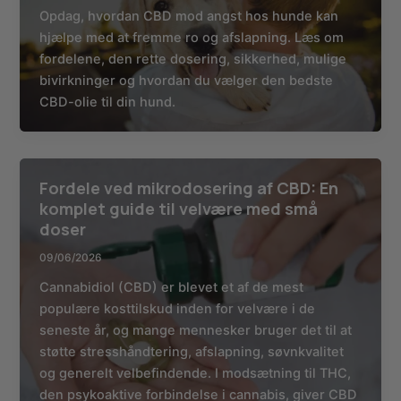
Opdag, hvordan CBD mod angst hos hunde kan
hjælpe med at fremme ro og afslapning. Læs om
fordelene, den rette dosering, sikkerhed, mulige
bivirkninger og hvordan du vælger den bedste
CBD-olie til din hund.
Fordele ved mikrodosering af CBD: En
komplet guide til velvære med små
doser
09/06/2026
Cannabidiol (CBD) er blevet et af de mest
populære kosttilskud inden for velvære i de
seneste år, og mange mennesker bruger det til at
støtte stresshåndtering, afslapning, søvnkvalitet
og generelt velbefindende. I modsætning til THC,
den psykoaktive forbindelse i cannabis, giver CBD