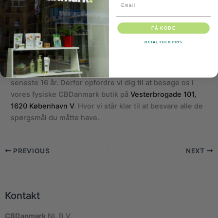
bæredygtighed.
Email
Stadig i tvivl?
FÅ KODE
BETAL FULD PRIS
Vi ved godt at CBD produkter generelt kan lede til
mange spørgsmål, da det stadig er meget “nyt” her i
Europa, kontra USA hvor det har været normalt de
seneste 16 år. Derfor opfordre vi dig til at besøge os i
vores fysiske CBDanmark butik på
Vesterbrogade 101,
1620 København V
. Hvor vi står klar til at besvare alle de
spørgsmål du måtte have.
PREVIOUS
NEXT
Kontakt
CBDanmark
NL B.V