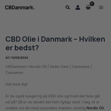
Gå
Søg
til
indholdet
CBD Olie i Danmark – Hvilken
er bedst?
Af
/
10/08/2024
CBDanmark I Nordic Oil | Gebo Care | Cannaone |
Cannamor
Hej med dig!
Er du også nysgerrig på CBD olie og hvad det hele går
ud på? Så er du landet det helt rigtige sted. I dag vil vi
snakke om de mest populære mærker, nemlig
Nordic Oil
,