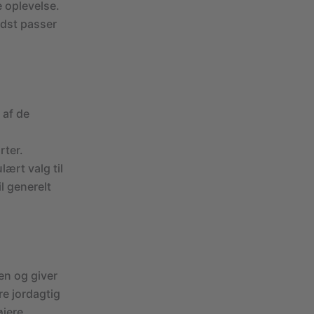
 oplevelse.
edst passer
 af de
rter.
lært valg til
l generelt
en og giver
re jordagtig
øjere