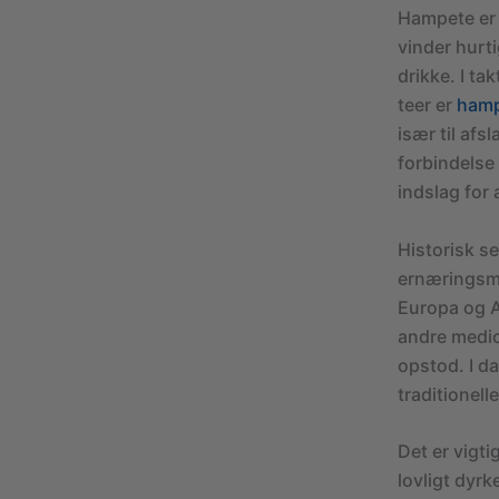
Hampete er e
vinder hurti
drikke. I ta
teer er
ham
især til af
forbindelse 
indslag for 
Historisk se
ernæringsmæ
Europa og 
andre medic
opstod. I d
traditionel
Det er vigti
lovligt dyrk