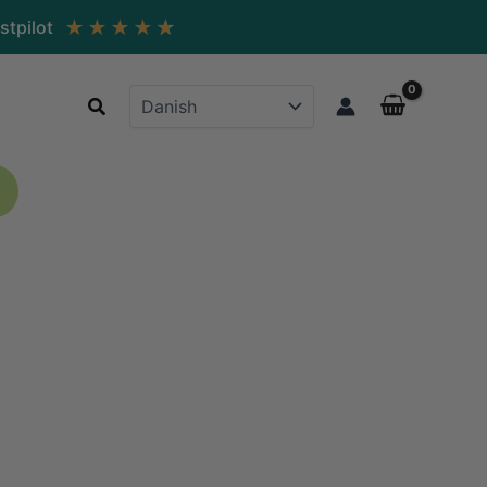
★
★
★
★
★
stpilot
Søg