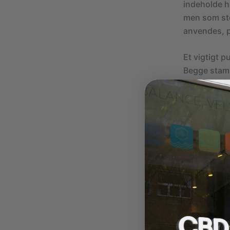
indeholde h
men som sto
anvendes, p
Et vigtigt p
Begge stamm
cannabis, d
indeholder 
Hampete fre
Hampete ind
kun små mæ
ikke en »rus
regelmæssig
Leder du eft
produkter?