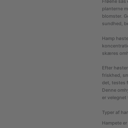
Frøene sås o
planterne m
blomster. 
sundhed, be
Hamp høstes
koncentrati
skæres omhy
Efter høste
friskhed, sm
det, testes 
Denne omhyg
er velegnet 
Typer af h
Hampete er i