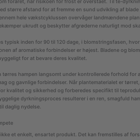
m foråret, når risikoen for frost er overstået. Til te-dyrkni
ed større afstand for at fremme en sund udvikling af blade
Gennem hele vækstcyklussen overvåger landmændene plan
kæmper ukrudt og beskytter afgrøderne naturligt mod sk
 typisk inden for 90 til 120 dage, i blomstringsfasen, hvor
onen af aromatiske forbindelser er højest. Bladene og blo
ggeligt for at bevare deres kvalitet.
n tørres hampen langsomt under kontrollerede forhold for 
ag og gavnlige forbindelser. Når plantematerialet er tørret
for kvalitet og sikkerhed og forberedes specifikt til teprodu
gelige dyrkningsproces resulterer i en ren, smagfuld ham
til daglig nydelse.
ampete
kke et enkelt, ensartet produkt. Det kan fremstilles af fors