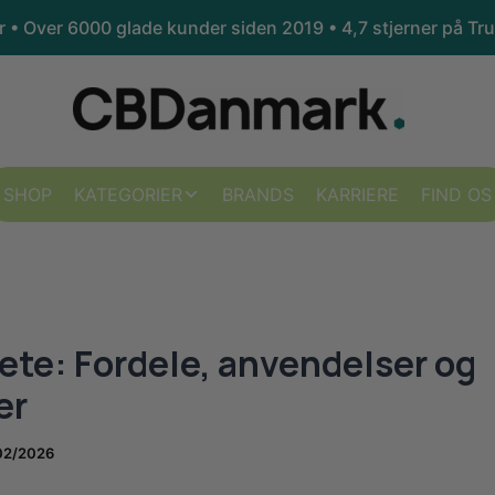
kr • Over 6000 glade kunder siden 2019 •
4,7 stjerner på Tru
SHOP
KATEGORIER
BRANDS
KARRIERE
FIND OS
te: Fordele, anvendelser og
er
02/2026