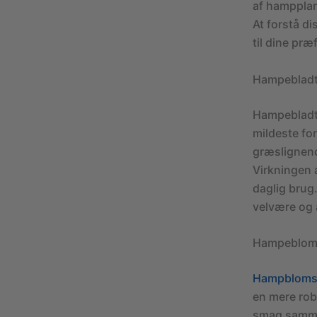
af hampplan
At forstå d
til dine pr
Hampeblad
Hampebladte
mildeste for
græslignende
Virkningen a
daglig brug.
velvære og 
Hampeblom
Hampbloms
en mere rob
smag sammen