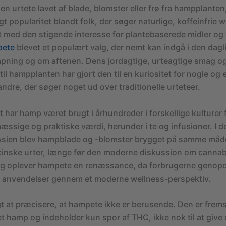
n urtete lavet af blade, blomster eller frø fra hampplanten
gt popularitet blandt folk, der søger naturlige, koffeinfrie 
kt med den stigende interesse for plantebaserede midler og 
pete
blevet et populært valg, der nemt kan indgå i den dagli
slapning og om aftenen. Dens jordagtige, urteagtige smag o
til hampplanten har gjort den til en kuriositet for nogle og e
andre, der søger noget ud over traditionelle urteteer.
t har hamp været brugt i århundreder i forskellige kulturer 
ssige og praktiske værdi, herunder i te og infusioner. I de
Asien blev hampblade og -blomster brygget på samme må
inske urter, længe før den moderne diskussion om cannab
ag oplever hampete en renæssance, da forbrugerne genop
le anvendelser gennem et moderne wellness-perspektiv.
gt at præcisere, at hampete ikke er berusende. Den er fremst
et hamp og indeholder kun spor af THC, ikke nok til at give 