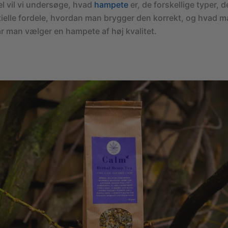
el vil vi undersøge, hvad
hampete
er, de forskellige typer, d
ielle fordele, hvordan man brygger den korrekt, og hvad m
år man vælger en hampete af høj kvalitet.