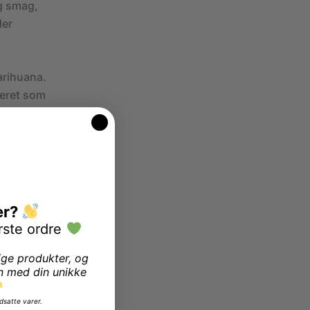
g smag,
der
arihuana.
neret som
arihuana
irkninger.
 herunder
 giver det
er?
et til
rste ordre
ige produkter, og
n med din unikke
ske
dsatte varer.