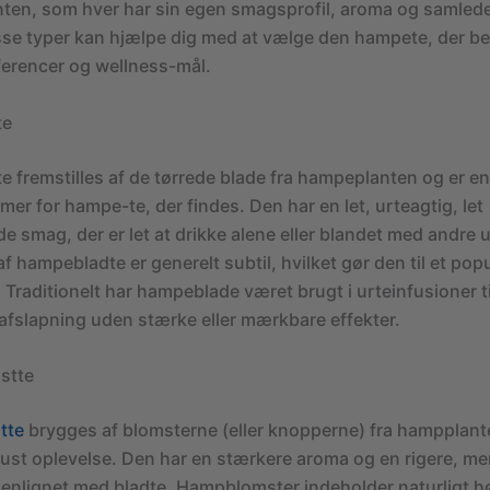
ten, som hver har sin egen smagsprofil, aroma og samlede
isse typer kan hjælpe dig med at vælge den hampete, der b
æferencer og wellness-mål.
te
 fremstilles af de tørrede blade fra hampeplanten og er en
mer for hampe-te, der findes. Den har en let, urteagtig, let
 smag, der er let at drikke alene eller blandet med andre u
f hampebladte er generelt subtil, hvilket gør den til et popu
 Traditionelt har hampeblade været brugt i urteinfusioner ti
afslapning uden stærke eller mærkbare effekter.
stte
tte
brygges af blomsterne (eller knopperne) fra hampplant
ust oplevelse. Den har en stærkere aroma og en rigere, me
lignet med bladte. Hampblomster indeholder naturligt h