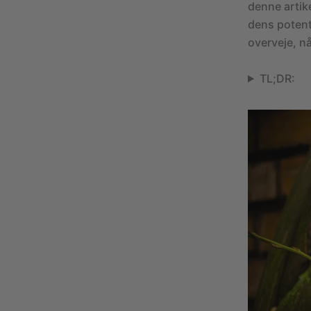
denne artik
dens potent
overveje, n
TL;DR: