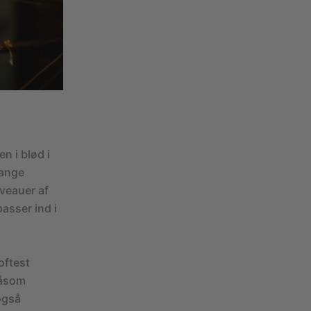
n i blød i
mange
veauer af
asser ind i
oftest
såsom
også