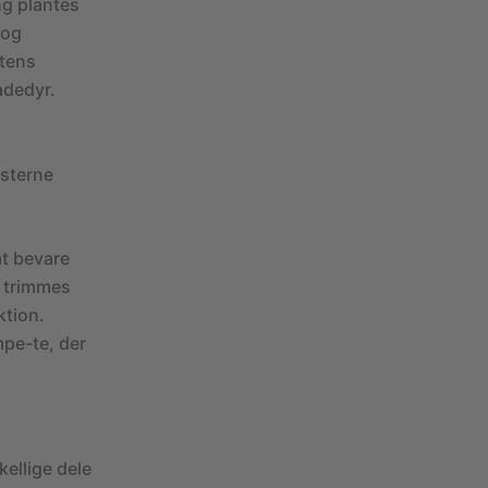
ng plantes
 og
tens
adedyr.
msterne
at bevare
, trimmes
ktion.
pe-te, der
kellige dele