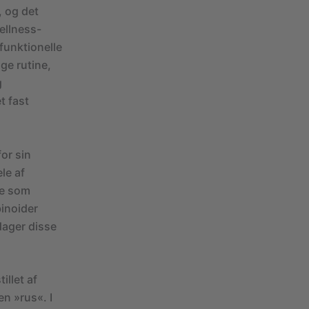
, og det
wellness-
funktionelle
ge rutine,
g
t fast
for sin
le af
de som
inoider
dager disse
illet af
en »rus«. I