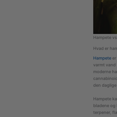
Hampete vs
Hvad er ha
Hampete
er
varmt vand 
moderne ham
cannabinoide
den daglige
Hampete kan
bladene og 
terpener, f