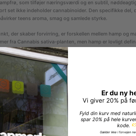
ampfrø, som tilføjer næringsværdi og en subtil, nøddeagti
rt set ikke indeholder cannabinoider. Den specifikke del, 
åvirker teens aroma, smag og samlede styrke.
unkt, der skaber forvirring, er forskellen mellem hamp og m
er fra Cannabis sativa-planten, men hamp er lovligt defi
er indeholder 0,3 % THC eller mindre (i mange regioner). M
meget højere THC-niveauer og bruges for sine berusende v
mstilles udelukkende af lovlige hampesorter.
eholder naturligvis meget lave niveauer af cannabinoider,
ngder CBD og ubetydelige mængder THC. Som følge heraf
Er du ny h
«, hvilket gør det til en ikke-berusende urtete, der er velegn
Vi giver 20% på fø
 indtagelse.
Fyld din kurv med naturl
spar 20% på hele kurve
er en ny leverandør af pålidelige, sikre og naturlige holisti
kode.
 CBDanmark er her!
Gælder ikke i forvejen ne