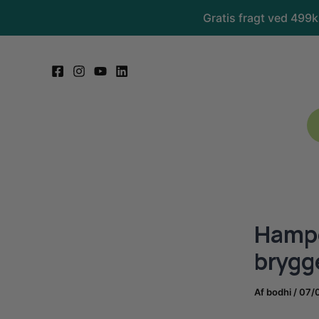
Gå
Gratis fragt ved 499
til
indholdet
Hampe
brygg
Af
bodhi
/
07/