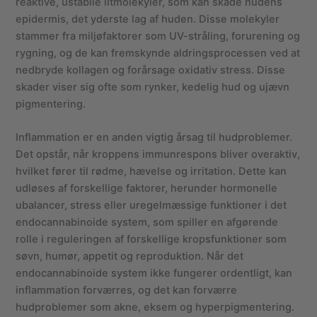
reaktive, ustabile iltmolekyler, som kan skade hudens
epidermis, det yderste lag af huden. Disse molekyler
stammer fra miljøfaktorer som UV-stråling, forurening og
rygning, og de kan fremskynde aldringsprocessen ved at
nedbryde kollagen og forårsage oxidativ stress. Disse
skader viser sig ofte som rynker, kedelig hud og ujævn
pigmentering.
Inflammation er en anden vigtig årsag til hudproblemer.
Det opstår, når kroppens immunrespons bliver overaktiv,
hvilket fører til rødme, hævelse og irritation. Dette kan
udløses af forskellige faktorer, herunder hormonelle
ubalancer, stress eller uregelmæssige funktioner i det
endocannabinoide system, som spiller en afgørende
rolle i reguleringen af forskellige kropsfunktioner som
søvn, humør, appetit og reproduktion. Når det
endocannabinoide system ikke fungerer ordentligt, kan
inflammation forværres, og det kan forværre
hudproblemer som akne, eksem og hyperpigmentering.