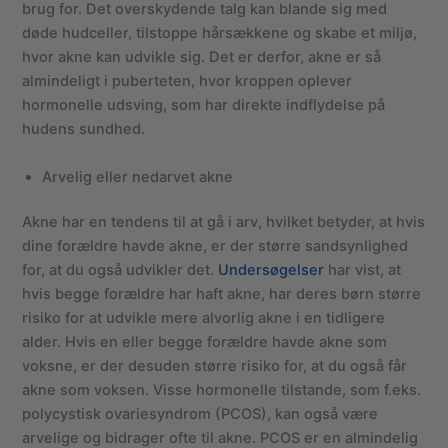
brug for. Det overskydende talg kan blande sig med
døde hudceller, tilstoppe hårsækkene og skabe et miljø,
hvor akne kan udvikle sig. Det er derfor, akne er så
almindeligt i puberteten, hvor kroppen oplever
hormonelle udsving, som har direkte indflydelse på
hudens sundhed.
Arvelig eller nedarvet akne
Akne har en tendens til at gå i arv, hvilket betyder, at hvis
dine forældre havde akne, er der større sandsynlighed
for, at du også udvikler det.
Undersøgelser
har vist, at
hvis begge forældre har haft akne, har deres børn større
risiko for at udvikle mere alvorlig akne i en tidligere
alder. Hvis en eller begge forældre havde akne som
voksne, er der desuden større risiko for, at du også får
akne som voksen. Visse hormonelle tilstande, som f.eks.
polycystisk ovariesyndrom (PCOS), kan også være
arvelige og bidrager ofte til akne. PCOS er en almindelig