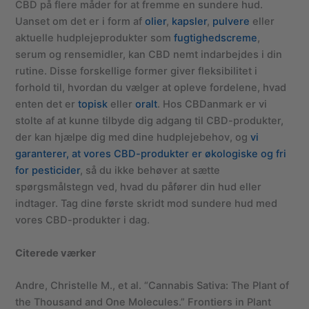
CBD på flere måder for at fremme en sundere hud.
Uanset om det er i form af
olier
,
kapsler
,
pulvere
eller
aktuelle hudplejeprodukter som
fugtighedscreme
,
serum og rensemidler, kan CBD nemt indarbejdes i din
rutine. Disse forskellige former giver fleksibilitet i
forhold til, hvordan du vælger at opleve fordelene, hvad
enten det er
topisk
eller
oralt
. Hos CBDanmark er vi
stolte af at kunne tilbyde dig adgang til CBD-produkter,
der kan hjælpe dig med dine hudplejebehov, og
vi
garanterer, at vores CBD-produkter er økologiske og fri
for pesticider
, så du ikke behøver at sætte
spørgsmålstegn ved, hvad du påfører din hud eller
indtager. Tag dine første skridt mod sundere hud med
vores CBD-produkter i dag.
Citerede værker
Andre, Christelle M., et al. “Cannabis Sativa: The Plant of
the Thousand and One Molecules.” Frontiers in Plant