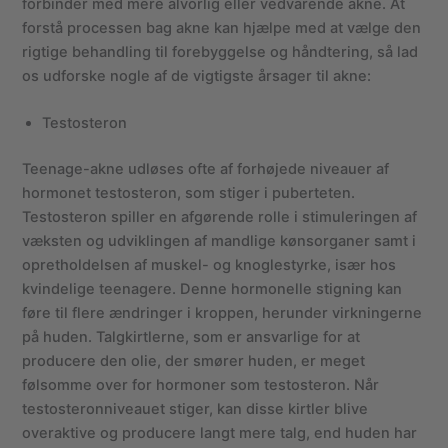
forbinder med mere alvorlig eller vedvarende akne. At
forstå processen bag akne kan hjælpe med at vælge den
rigtige behandling til forebyggelse og håndtering, så lad
os udforske nogle af de vigtigste årsager til akne:
Testosteron
Teenage-akne udløses ofte af forhøjede niveauer af
hormonet testosteron, som stiger i puberteten.
Testosteron spiller en afgørende rolle i stimuleringen af
væksten og udviklingen af mandlige kønsorganer samt i
opretholdelsen af muskel- og knoglestyrke, især hos
kvindelige teenagere. Denne hormonelle stigning kan
føre til flere ændringer i kroppen, herunder virkningerne
på huden. Talgkirtlerne, som er ansvarlige for at
producere den olie, der smører huden, er meget
følsomme over for hormoner som testosteron. Når
testosteronniveauet stiger, kan disse kirtler blive
overaktive og producere langt mere talg, end huden har