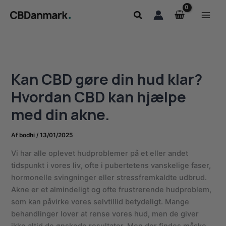
Gå
Søg
til
indholdet
Kan CBD gøre din hud klar?
Hvordan CBD kan hjælpe
med din akne.
Af
bodhi
/
13/01/2025
Vi har alle oplevet hudproblemer på et eller andet
tidspunkt i vores liv, ofte i pubertetens vanskelige faser,
hormonelle svingninger eller stressfremkaldte udbrud.
Akne er et almindeligt og ofte frustrerende hudproblem,
som kan påvirke vores selvtillid betydeligt. Mange
behandlinger lover at rense vores hud, men de giver
ikke altid de ønskede resultater. Men der findes måske