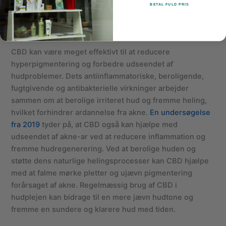
mere afbalanceret hud.
BETAL FULD PRIS
Reduktion af hyperpigmentering
CBD kan være meget effektivt til at reducere
hyperpigmentering og forbedre udseendet af
hudproblemer. Dets antiinflammatoriske, beroligende,
fugtgivende og antibakterielle virkninger arbejder
sammen om at berolige irriteret hud og fremme heling,
hvilket forhindrer ardannelse fra akne.
En undersøgelse
fra 2019
tyder på, at CBD også kan hjælpe med
udseendet af akne-ar ved at reducere inflammation og
fremme hudregenerering. Ved at berolige huden og
støtte dens naturlige helingsprocesser kan CBD hjælpe
med at falme mørke pletter og ujævn pigmentering
forårsaget af akne. Regelmæssig brug af CBD i
hudplejen kan bidrage til en mere jævn hudtone og
fremme en sundere og klarere hud med tiden.