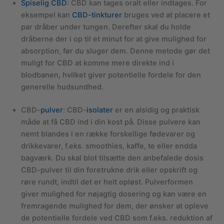
Spiselig CBD
: CBD kan tages oralt eller indtages. For
eksempel kan
CBD-tinkturer
bruges ved at placere et
par dråber under tungen. Derefter skal du holde
dråberne der i op til et minut for at give mulighed for
absorption, før du sluger dem. Denne metode gør det
muligt for CBD at komme mere direkte ind i
blodbanen, hvilket giver potentielle fordele for den
generelle hudsundhed.
CBD-
pulver
: CBD-
isolater
er en alsidig og praktisk
måde at få CBD ind i din kost på. Disse pulvere kan
nemt blandes i en række forskellige fødevarer og
drikkevarer, f.eks. smoothies, kaffe, te eller endda
bagværk. Du skal blot tilsætte den anbefalede dosis
CBD-pulver til din foretrukne drik eller opskrift og
røre rundt, indtil det er helt opløst. Pulverformen
giver mulighed for nøjagtig dosering og kan være en
fremragende mulighed for dem, der ønsker at opleve
de potentielle fordele ved CBD som f.eks. reduktion af