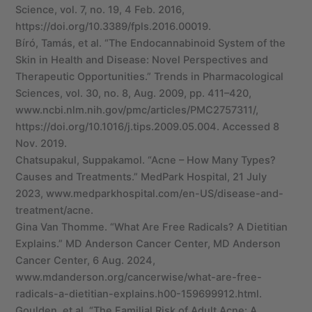
Science, vol. 7, no. 19, 4 Feb. 2016,
https://doi.org/10.3389/fpls.2016.00019.
Bíró, Tamás, et al. “The Endocannabinoid System of the
Skin in Health and Disease: Novel Perspectives and
Therapeutic Opportunities.” Trends in Pharmacological
Sciences, vol. 30, no. 8, Aug. 2009, pp. 411–420,
www.ncbi.nlm.nih.gov/pmc/articles/PMC2757311/,
https://doi.org/10.1016/j.tips.2009.05.004. Accessed 8
Nov. 2019.
Chatsupakul, Suppakamol. “Acne – How Many Types?
Causes and Treatments.” MedPark Hospital, 21 July
2023, www.medparkhospital.com/en-US/disease-and-
treatment/acne.
Gina Van Thomme. “What Are Free Radicals? A Dietitian
Explains.” MD Anderson Cancer Center, MD Anderson
Cancer Center, 6 Aug. 2024,
www.mdanderson.org/cancerwise/what-are-free-
radicals-a-dietitian-explains.h00-159699912.html.
Goulden, et al. “The Familial Risk of Adult Acne: A