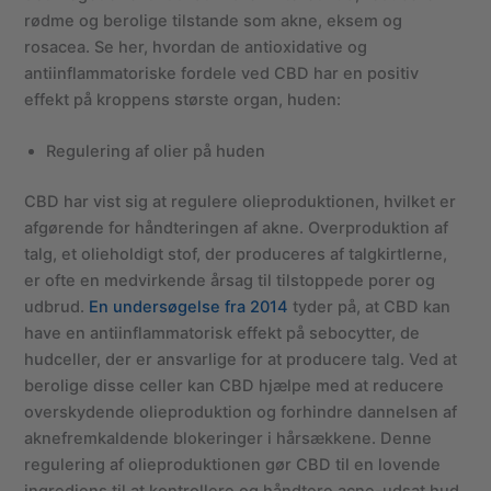
rødme og berolige tilstande som akne, eksem og
rosacea. Se her, hvordan de antioxidative og
antiinflammatoriske fordele ved CBD har en positiv
effekt på kroppens største organ, huden:
Regulering af olier på huden
CBD har vist sig at regulere olieproduktionen, hvilket er
afgørende for håndteringen af akne. Overproduktion af
talg, et olieholdigt stof, der produceres af talgkirtlerne,
er ofte en medvirkende årsag til tilstoppede porer og
udbrud.
En undersøgelse fra 2014
tyder på, at CBD kan
have en antiinflammatorisk effekt på sebocytter, de
hudceller, der er ansvarlige for at producere talg. Ved at
berolige disse celler kan CBD hjælpe med at reducere
overskydende olieproduktion og forhindre dannelsen af
aknefremkaldende blokeringer i hårsækkene. Denne
regulering af olieproduktionen gør CBD til en lovende
ingrediens til at kontrollere og håndtere acne-udsat hud