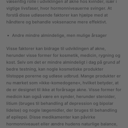
væsentlig rolle i udviklingen af akne hos kvinder, især i
vigtige livsfaser, hvor hormonniveauerne svinger. At
forstå disse udløsende faktorer kan hjælpe med at
håndtere og behandle voksenacne mere effektivt.
Andre mindre almindelige, men mulige årsager
Visse faktorer kan bidrage til udviklingen af akne,
herunder visse former for kosmetik, medicin, rygning og
kost. Selv om det er mindre almindeligt i dag på grund af
bedre testning, kan nogle kosmetiske produkter
tilstoppe porerne og udløse udbrud. Mange produkter er
nu mærket som »ikke-komedogene«, hvilket betyder, at
de er designet til ikke at forårsage akne. Visse former for
medicin kan også være en synder, herunder steroider,
litium (bruges til behandling af depression og bipolar
lidelse) og nogle lægemidler, der bruges til behandling
af epilepsi. Disse medikamenter kan påvirke
hormonniveauet eller ændre hudens naturlige balance,