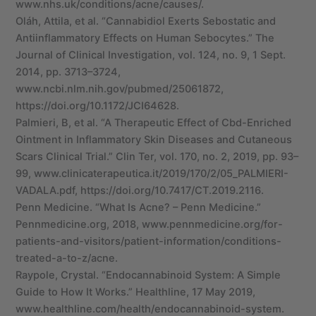
www.nhs.uk/conditions/acne/causes/.
Oláh, Attila, et al. “Cannabidiol Exerts Sebostatic and
Antiinflammatory Effects on Human Sebocytes.” The
Journal of Clinical Investigation, vol. 124, no. 9, 1 Sept.
2014, pp. 3713–3724,
www.ncbi.nlm.nih.gov/pubmed/25061872,
https://doi.org/10.1172/JCI64628.
Palmieri, B, et al. “A Therapeutic Effect of Cbd-Enriched
Ointment in Inflammatory Skin Diseases and Cutaneous
Scars Clinical Trial.” Clin Ter, vol. 170, no. 2, 2019, pp. 93–
99, www.clinicaterapeutica.it/2019/170/2/05_PALMIERI-
VADALA.pdf, https://doi.org/10.7417/CT.2019.2116.
Penn Medicine. “What Is Acne? – Penn Medicine.”
Pennmedicine.org, 2018, www.pennmedicine.org/for-
patients-and-visitors/patient-information/conditions-
treated-a-to-z/acne.
Raypole, Crystal. “Endocannabinoid System: A Simple
Guide to How It Works.” Healthline, 17 May 2019,
www.healthline.com/health/endocannabinoid-system.