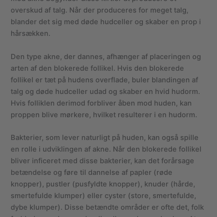
overskud af talg. Når der produceres for meget talg,
blander det sig med døde hudceller og skaber en prop i
hårsækken.
Den type akne, der dannes, afhænger af placeringen og
arten af den blokerede follikel. Hvis den blokerede
follikel er tæt på hudens overflade, buler blandingen af
talg og døde hudceller udad og skaber en hvid hudorm.
Hvis folliklen derimod forbliver åben mod huden, kan
proppen blive mørkere, hvilket resulterer i en hudorm.
Bakterier, som lever naturligt på huden, kan også spille
en rolle i udviklingen af akne. Når den blokerede follikel
bliver inficeret med disse bakterier, kan det forårsage
betændelse og føre til dannelse af papler (røde
knopper), pustler (pusfyldte knopper), knuder (hårde,
smertefulde klumper) eller cyster (store, smertefulde,
dybe klumper). Disse betændte områder er ofte det, folk