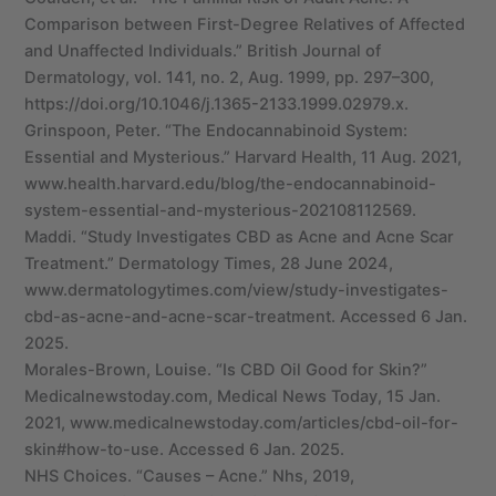
Comparison between First-Degree Relatives of Affected
and Unaffected Individuals.” British Journal of
Dermatology, vol. 141, no. 2, Aug. 1999, pp. 297–300,
https://doi.org/10.1046/j.1365-2133.1999.02979.x.
Grinspoon, Peter. “The Endocannabinoid System:
Essential and Mysterious.” Harvard Health, 11 Aug. 2021,
www.health.harvard.edu/blog/the-endocannabinoid-
system-essential-and-mysterious-202108112569.
Maddi. “Study Investigates CBD as Acne and Acne Scar
Treatment.” Dermatology Times, 28 June 2024,
www.dermatologytimes.com/view/study-investigates-
cbd-as-acne-and-acne-scar-treatment. Accessed 6 Jan.
2025.
Morales-Brown, Louise. “Is CBD Oil Good for Skin?”
Medicalnewstoday.com, Medical News Today, 15 Jan.
2021, www.medicalnewstoday.com/articles/cbd-oil-for-
skin#how-to-use. Accessed 6 Jan. 2025.
NHS Choices. “Causes – Acne.” Nhs, 2019,