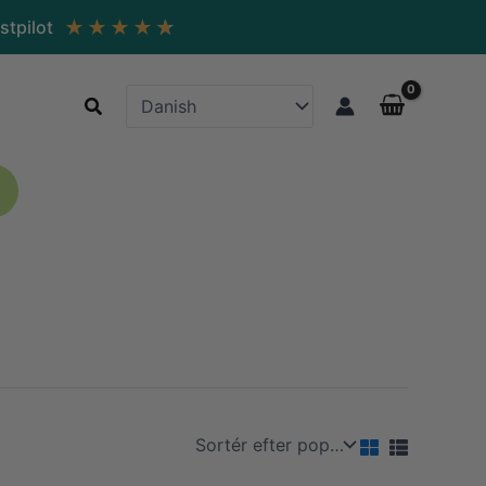
★
★
★
★
★
stpilot
Søg