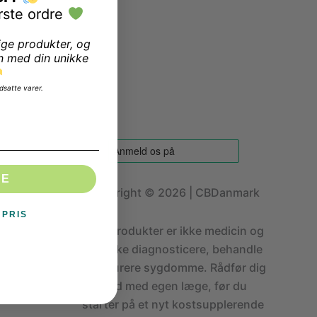
rste ordre
ige produkter, og
n med din unikke
dsatte varer.
DE
Copyright © 2026 | CBDanmark
 PRIS
CBD produkter er ikke medicin og
kan ikke diagnosticere, behandle
eller kurere sygdomme. Rådfør dig
altid med egen læge, før du
starter på et nyt kostsupplerende