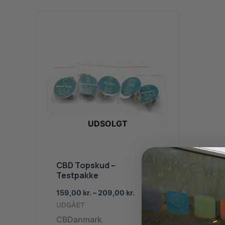
UDSOLGT
CBD Topskud –
Testpakke
Prisinterval:
159,00
kr.
–
209,00
kr.
159,00 kr.
UDGÅET
til
CBDanmark
209,00 kr.