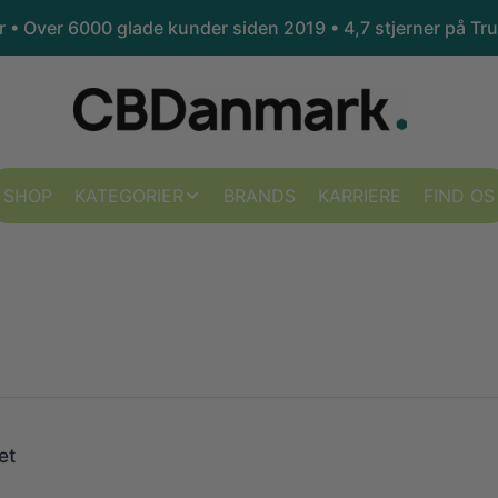
kr • Over 6000 glade kunder siden 2019 •
4,7 stjerner på Tru
SHOP
KATEGORIER
BRANDS
KARRIERE
FIND OS
et