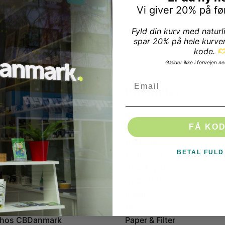
Vi giver 20% på fø
Fyld din kurv med naturl
spar 20% på hele kurve
kode.
Gælder ikke i forvejen ne
Email
Produkter
Kategorier
FÅ KO
e
Wellness
CBD Olie
BETAL FULD
Fødevarer
CBD Topskud
handler
CBD Hash
Isolat
Grej
 hos CBDanmark
Paper & Filter