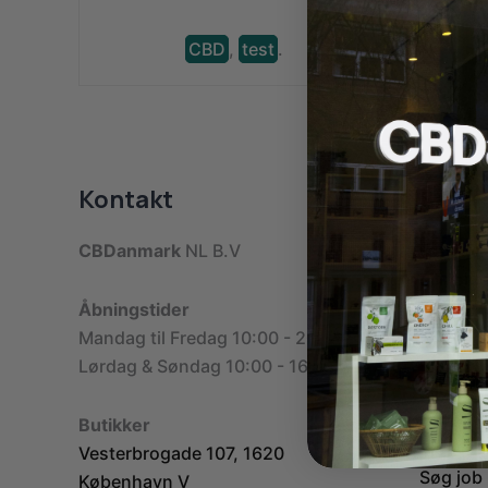
CBD
,
test
.
Kontakt
Sider
CBDanmark
NL B.V
Forside
Min sid
Kasse
Åbningstider
Kurv
Mandag til Fredag 10:00 - 20:00
Kontakt
Lørdag & Søndag 10:00 - 16:00
Bliv for
Om os
Butikker
Blog
Vesterbrogade 107, 1620
Søg job
København V