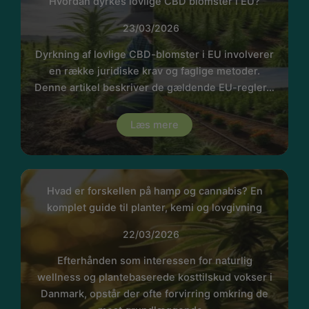
Hvordan dyrkes lovlige CBD blomster i EU?
23/03/2026
Dyrkning af lovlige CBD-blomster i EU involverer
en række juridiske krav og faglige metoder.
Denne artikel beskriver de gældende EU-regler…
Læs mere
Hvad er forskellen på hamp og cannabis? En
komplet guide til planter, kemi og lovgivning
22/03/2026
Efterhånden som interessen for naturlig
wellness og plantebaserede kosttilskud vokser i
Danmark, opstår der ofte forvirring omkring de