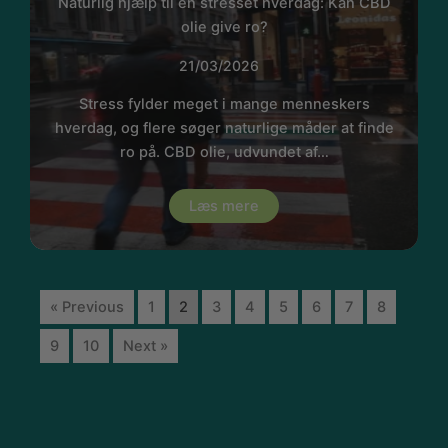
Naturlig hjælp til en stresset hverdag: Kan CBD
olie give ro?
21/03/2026
Stress fylder meget i mange menneskers
hverdag, og flere søger naturlige måder at finde
ro på. CBD olie, udvundet af…
Læs mere
« Previous
1
2
3
4
5
6
7
8
9
10
Next »