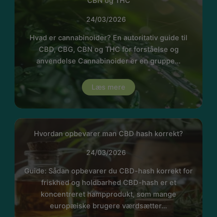
CBN og THC
24/03/2026
Hvad er cannabinoider? En autoritativ guide til
CBD, CBG, CBN og THC for forståelse og
anvendelse Cannabinoider er en gruppe…
Læs mere
Hvordan opbevarer man CBD hash korrekt?
24/03/2026
Guide: Sådan opbevarer du CBD-hash korrekt for
friskhed og holdbarhed CBD-hash er et
koncentreret hampprodukt, som mange
europæiske brugere værdsætter…