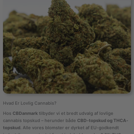
Hvad Er Lovlig Cannabis?
Hos
CBDanmark
tilbyder vi et bredt udvalg af lovlige
cannabis topskud – herunder både
CBD-topskud og THCA-
topskud
. Alle vores blomster er dyrket af EU-godkendt