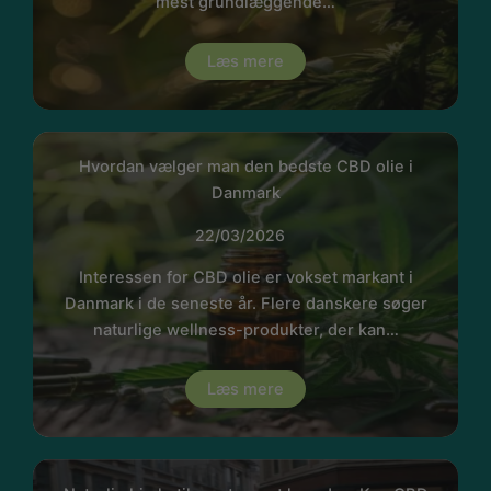
mest grundlæggende…
Læs mere
Hvordan vælger man den bedste CBD olie i
Danmark
22/03/2026
Interessen for CBD olie er vokset markant i
Danmark i de seneste år. Flere danskere søger
naturlige wellness-produkter, der kan…
Læs mere