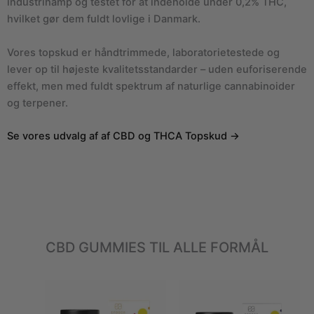
industrihamp og testet for at indeholde under 0,2% THC,
hvilket gør dem fuldt lovlige i Danmark.
Vores topskud er håndtrimmede, laboratorietestede og
lever op til højeste kvalitetsstandarder – uden euforiserende
effekt, men med fuldt spektrum af naturlige cannabinoider
og terpener.
Se vores udvalg af af CBD og THCA Topskud →
CBD GUMMIES TIL ALLE FORMÅL