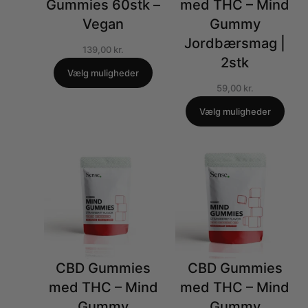
Gummies 60stk –
med THC – Mind
Vegan
Gummy
Jordbærsmag |
139,00
kr.
2stk
Vælg muligheder
59,00
kr.
Vælg muligheder
CBD Gummies
CBD Gummies
med THC – Mind
med THC – Mind
Gummy
Gummy