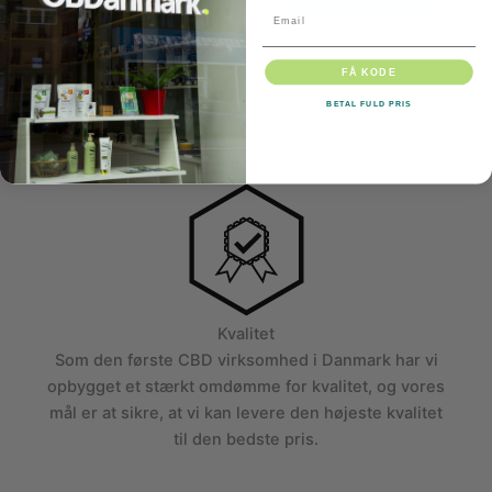
689,00 kr.
1.699,00 kr.
Email
FÅ KODE
BETAL FULD PRIS
Kvalitet
Som den første CBD virksomhed i Danmark har vi
opbygget et stærkt omdømme for kvalitet, og vores
mål er at sikre, at vi kan levere den højeste kvalitet
til den bedste pris.