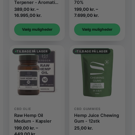
Terpener - Aromatisk
70%
Isolat
389,00
kr.
–
199,00
kr.
–
Prisinterval:
Prisinterval:
16.995,00
kr.
7.699,00
kr.
389,00 kr.
199,00 kr.
til
til
Vælg muligheder
Vælg muligheder
16.995,00 kr.
7.699,00 kr.
TILBAGE PÅ LAGER
TILBAGE PÅ LAGER
CBD OLIE
CBD GUMMIES
Raw Hemp Oil
Hemp Juice Chewing
Medium - Kapsler
Gum - 12stk
199,00
kr.
–
25,00
kr.
Prisinterval:
449,00
kr.