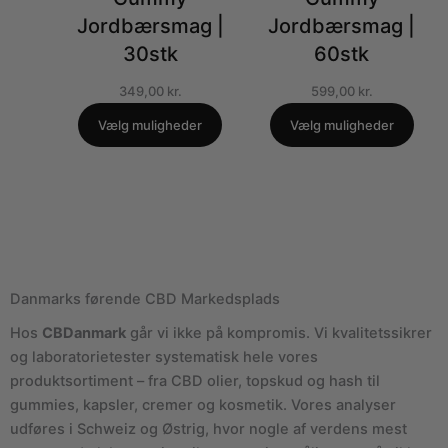
Jordbærsmag |
Jordbærsmag |
30stk
60stk
349,00
kr.
599,00
kr.
Vælg muligheder
Vælg muligheder
Danmarks førende CBD Markedsplads
Hos
CBDanmark
går vi ikke på kompromis. Vi kvalitetssikrer
og laboratorietester systematisk hele vores
produktsortiment – fra CBD olier, topskud og hash til
gummies, kapsler, cremer og kosmetik. Vores analyser
udføres i Schweiz og Østrig, hvor nogle af verdens mest