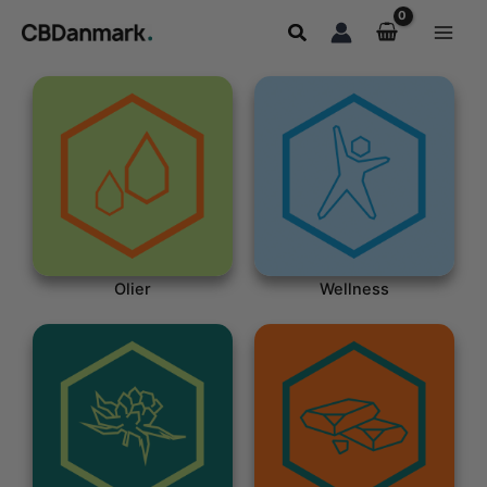
Gå
Søg
til
indholdet
Olier
Wellness