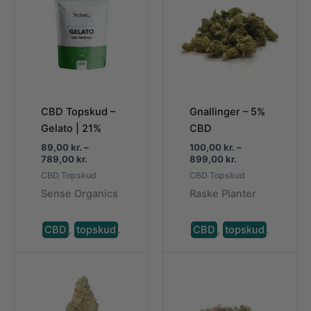
CBD Topskud –
Gnallinger – 5%
Gelato | 21%
CBD
89,00
kr.
–
100,00
kr.
–
Prisinterval:
Prisinterval:
789,00
kr.
899,00
kr.
89,00 kr.
100,00 kr.
CBD Topskud
CBD Topskud
til
til
Sense Organics
Raske Planter
789,00 kr.
899,00 kr.
CBD
,
topskud
.
CBD
,
topskud
.