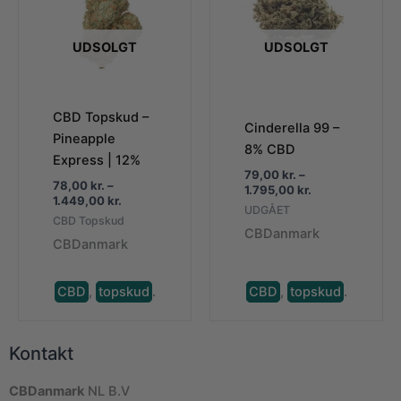
UDSOLGT
UDSOLGT
CBD Topskud –
Cinderella 99 –
Pineapple
8% CBD
Express | 12%
79,00
kr.
–
78,00
kr.
–
Prisinterval:
1.795,00
kr.
Prisinterval:
1.449,00
kr.
79,00 kr.
UDGÅET
78,00 kr.
til
CBD Topskud
til
CBDanmark
1.795,00 kr.
CBDanmark
1.449,00 kr.
CBD
,
topskud
.
CBD
,
topskud
.
Kontakt
CBDanmark
NL B.V