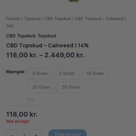
Forside
/
Topskud
/
CBD Topskud
/ CBD Topskud – Caliweed |
14%
CBD Topskud
,
Topskud
CBD Topskud – Caliweed | 14%
Prisinterval:
118,00
kr.
–
2.449,00
kr.
118,00 kr.
til
Mængde
2 Gram
5 Gram
10 Gram
2.449,00 kr.
25 Gram
50 Gram
RYD
118,00
kr.
Ikke på lager
CBD
Tilføj til kurv
-
+