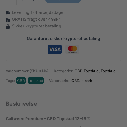
Topskud
-
Levering 1-4 arbejdsdage
Caliweed
|
GRATIS fragt over 499kr
14%
Sikker krypteret betaling
antal
Garanteret sikker krypteret betaling
Varenummer (SKU):
N/A
Kategorier:
CBD Topskud
,
Topskud
Tags:
CBD
,
topskud
Varemærke:
CBDanmark
Beskrivelse
Caliweed Premium – CBD Topskud 13–15 %