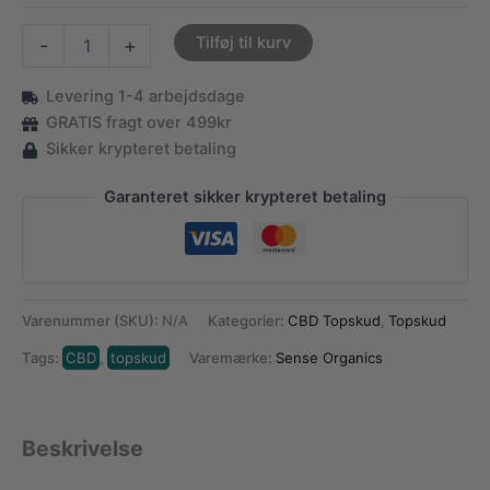
CBD
Tilføj til kurv
-
+
Topskud
-
Levering 1-4 arbejdsdage
Critical
Kush
GRATIS fragt over 499kr
|
Sikker krypteret betaling
20%
antal
Garanteret sikker krypteret betaling
Varenummer (SKU):
N/A
Kategorier:
CBD Topskud
,
Topskud
Tags:
CBD
,
topskud
Varemærke:
Sense Organics
Beskrivelse