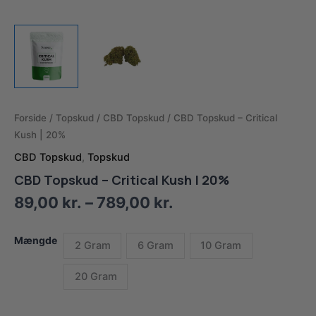
Forside
/
Topskud
/
CBD Topskud
/ CBD Topskud – Critical
Kush | 20%
CBD Topskud
,
Topskud
CBD Topskud – Critical Kush | 20%
Prisinterval:
89,00
kr.
–
789,00
kr.
89,00 kr.
til
Mængde
2 Gram
6 Gram
10 Gram
789,00 kr.
20 Gram