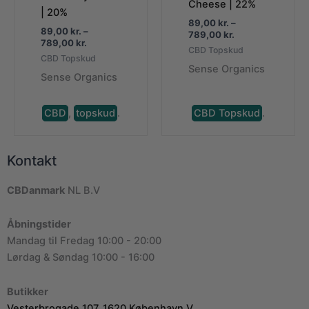
Cheese | 22%
| 20%
89,00
kr.
–
89,00
kr.
–
Prisinterval:
789,00
kr.
Prisinterval:
789,00
kr.
89,00 kr.
CBD Topskud
89,00 kr.
til
CBD Topskud
til
Sense Organics
789,00 kr.
Sense Organics
789,00 kr.
CBD
,
topskud
.
CBD Topskud
.
Kontakt
CBDanmark
NL B.V
Åbningstider
Mandag til Fredag 10:00 - 20:00
Lørdag & Søndag 10:00 - 16:00
Butikker
Vesterbrogade 107, 1620 København V