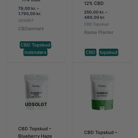
12% CBD
79,00
kr.
–
250,00
kr.
–
Prisinterval:
1.795,00
kr.
Prisinterval:
489,00
kr.
79,00 kr.
UDGÅET
250,00 kr.
til
CBD Topskud
til
CBDanmark
1.795,00 kr.
Raske Planter
489,00 kr.
CBD Topskud
,
Indendørs
.
CBD
,
topskud
.
UDSOLGT
CBD Topskud –
CBD Topskud –
Blueberry Haze