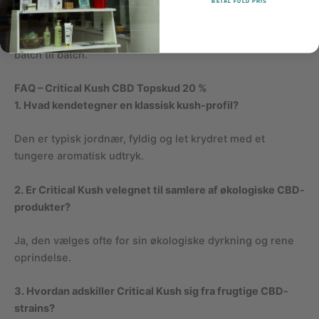
Disclaimer
BETAL FULD PRIS
Cannabis er en naturplante; små variationer i klima,
fugtighed og jord kan påvirke cannabinoidindhold fra
batch til batch.
FAQ – Critical Kush CBD Topskud 20 %
1. Hvad kendetegner en klassisk kush-profil?
Den er typisk jordnær, fyldig og let krydret med et
tungere aromatisk udtryk.
2. Er Critical Kush velegnet til samlere af økologiske CBD-
produkter?
Ja, den vælges ofte for sin økologiske dyrkning og rene
oprindelse.
3. Hvordan adskiller Critical Kush sig fra frugtige CBD-
strains?