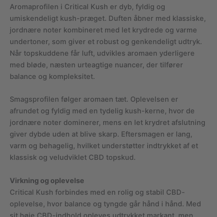
Aromaprofilen i Critical Kush er dyb, fyldig og
umiskendeligt kush-præget. Duften åbner med klassiske,
jordnære noter kombineret med let krydrede og varme
undertoner, som giver et robust og genkendeligt udtryk.
Når topskuddene får luft, udvikles aromaen yderligere
med bløde, næsten urteagtige nuancer, der tilfører
balance og kompleksitet.
Smagsprofilen følger aromaen tæt. Oplevelsen er
afrundet og fyldig med en tydelig kush-kerne, hvor de
jordnære noter dominerer, mens en let krydret afslutning
giver dybde uden at blive skarp. Eftersmagen er lang,
varm og behagelig, hvilket understøtter indtrykket af et
klassisk og veludviklet CBD topskud.
Virkning og oplevelse
Critical Kush forbindes med en rolig og stabil CBD-
oplevelse, hvor balance og tyngde går hånd i hånd. Med
sit høje CBD-indhold opleves udtrykket markant, men