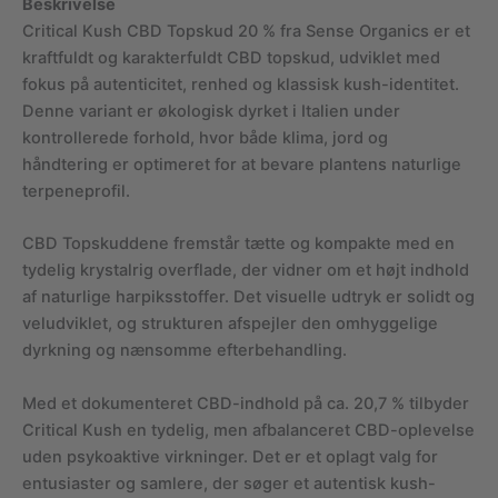
Beskrivelse
Critical Kush CBD Topskud 20 % fra Sense Organics er et
kraftfuldt og karakterfuldt CBD topskud, udviklet med
fokus på autenticitet, renhed og klassisk kush-identitet.
Denne variant er økologisk dyrket i Italien under
kontrollerede forhold, hvor både klima, jord og
håndtering er optimeret for at bevare plantens naturlige
terpeneprofil.
CBD Topskuddene fremstår tætte og kompakte med en
tydelig krystalrig overflade, der vidner om et højt indhold
af naturlige harpiksstoffer. Det visuelle udtryk er solidt og
veludviklet, og strukturen afspejler den omhyggelige
dyrkning og nænsomme efterbehandling.
Med et dokumenteret CBD-indhold på ca. 20,7 % tilbyder
Critical Kush en tydelig, men afbalanceret CBD-oplevelse
uden psykoaktive virkninger. Det er et oplagt valg for
entusiaster og samlere, der søger et autentisk kush-