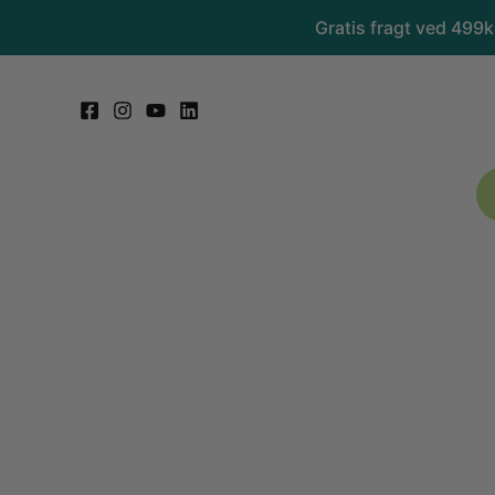
Gå
Gratis fragt ved 499
til
indholdet