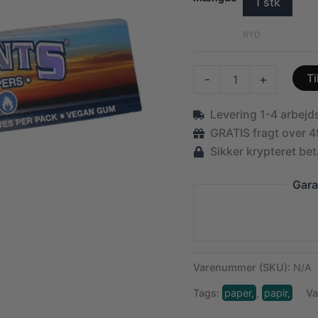
1 stk
RYD
ELEMENTS
Ti
-
+
-
King
Levering 1-4 arbej
Size
Slim
GRATIS fragt over 4
Rice
Sikker krypteret bet
Paper
antal
Gara
Varenummer (SKU):
N/A
Tags:
paper,
,
papir,
V