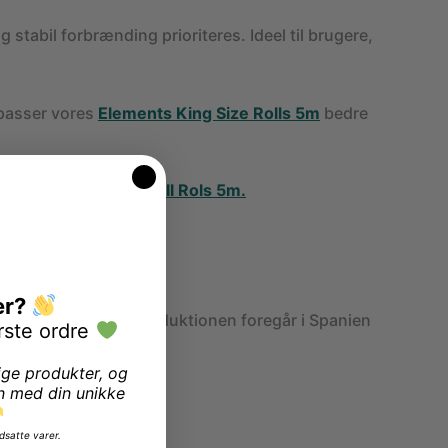
stabil forbrænding prioriteres. Ideel til brugere,
 passer vores
Elements King Size Rolls 5m
bedre
har også
Elements Refill Rols 5m.
bedre til dit behov.
er?
æcis forbrænding. Produktionen foregår i Spanien
rste ordre
ige produkter, og
n med din unikke
dsatte varer.