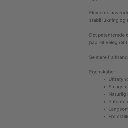
Elements anvend
stabil lukning og 
Det patenterede
papiret velegnet t
Se mere fra bran
Egenskaber
Ultratynd
Smagsneu
Naturlig
Patenter
Langsom
Fremstill