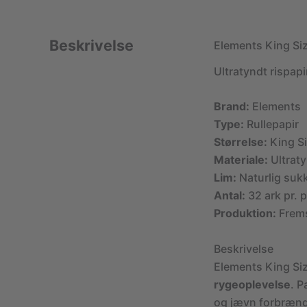
Beskrivelse
Elements King Siz
Ultratyndt rispa
Brand:
Elements
Type:
Rullepapir
Størrelse:
King Si
Materiale:
Ultraty
Lim:
Naturlig suk
Antal:
32 ark pr. 
Produktion:
Frems
Beskrivelse
Elements King Size
rygeoplevelse
. P
og jævn forbrænd