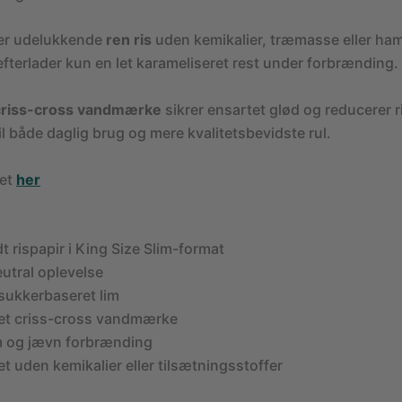
er udelukkende
ren ris
uden kemikalier, træmasse eller ham
efterlader kun en let karameliseret rest under forbrænding.
criss-cross vandmærke
sikrer ensartet glød og reducerer 
il både daglig brug og mere kvalitetsbevidste rul.
det
her
t rispapir i King Size Slim-format
tral oplevelse
 sukkerbaseret lim
et criss-cross vandmærke
 og jævn forbrænding
et uden kemikalier eller tilsætningsstoffer