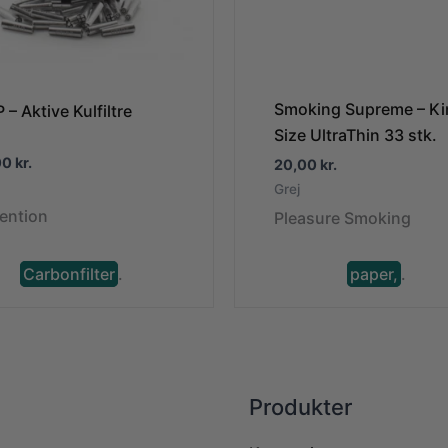
Smoking Supreme – Ki
 – Aktive Kulfiltre
Size UltraThin 33 stk.
00
kr.
20,00
kr.
Grej
vention
Pleasure Smoking
Carbonfilter
.
paper,
.
Produkter