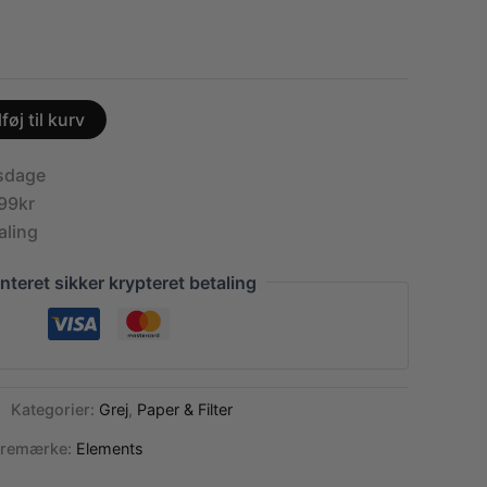
lføj til kurv
dsdage
99kr
aling
nteret sikker krypteret betaling
Kategorier:
Grej
,
Paper & Filter
aremærke:
Elements