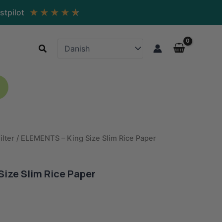
★
★
★
★
★
stpilot
Søg
ilter
/ ELEMENTS – King Size Slim Rice Paper
ize Slim Rice Paper