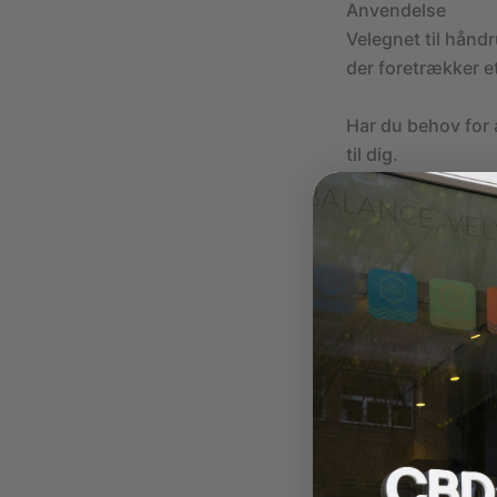
Anvendelse
Velegnet til håndr
der foretrækker e
Har du behov for 
til dig.
Når du er løbet tø
Er du på udkig eft
Kvalitet og produ
Elements er kendt
og er designet me
FAQ – Elements Ki
Hvad er forskelle