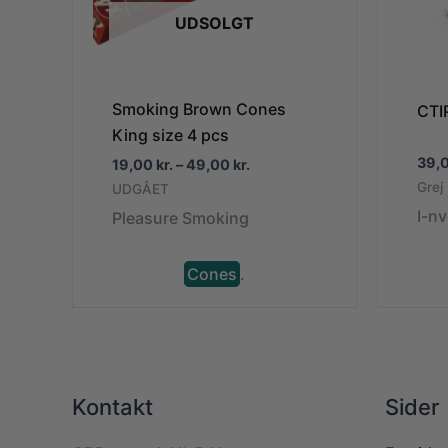
UDSOLGT
Smoking Brown Cones
CTIP
King size 4 pcs
39,
Prisinterval:
19,00
kr.
–
49,00
kr.
19,00 kr.
Grej
UDGÅET
til
I-n
Pleasure Smoking
49,00 kr.
Cones
.
Kontakt
Sider