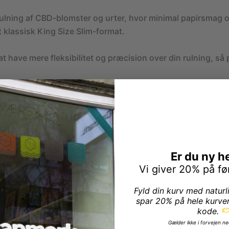
ulning af CBD-blomster og urter, hvor minimal papirsmag og 
t klassisk King Size Slim-format.
at have mere fleksibilitet og præcision over din rulning, så
r for papir i beholderen, behøver du ikke at købe en ny, vi 
er både filter og papir? Så passer vores
Connoisseur pack
ktion
Er du ny h
 for deres kompromisløse tilgang til rene materialer og pr
Vi giver 20% på fø
d fokus på miljøhensyn og ensartet kvalitet.
Fyld din kurv med naturl
spar 20% på hele kurve
ng Size Slim Rice Rolling Papers
kode.
n på rispapir og almindeligt rullepapir?
Gælder ikke i forvejen ne