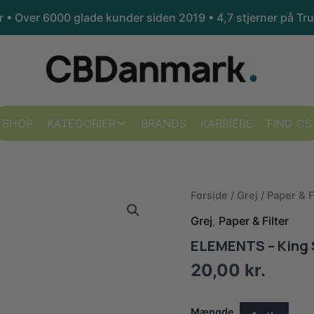
kr • Over 6000 glade kunder siden 2019 •
4,7 stjerner på Tru
SHOP
KATEGORIER
BRANDS
KARRIERE
FIND OS
Forside
/
Grej
/
Paper & F
Grej
,
Paper & Filter
ELEMENTS – King S
20,00
kr.
Mængde