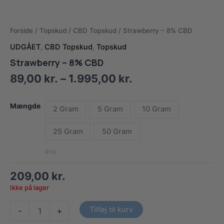
Forside
/
Topskud
/
CBD Topskud
/ Strawberry – 8% CBD
UDGÅET
,
CBD Topskud
,
Topskud
Strawberry – 8% CBD
Prisinterval:
89,00
kr.
–
1.995,00
kr.
89,00 kr.
til
Mængde
2 Gram
5 Gram
10 Gram
1.995,00 kr.
25 Gram
50 Gram
RYD
209,00
kr.
Ikke på lager
Strawberry
Tilføj til kurv
-
+
-