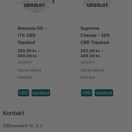
UDSOLGT
UDSOLGT
Amnesia OG –
Supreme
11% CBD
Cheese – 20%
Topskud
CBD Topskud
200,00
kr.
–
200,00
kr.
–
Prisinterval:
Prisinterval:
389,00
kr.
389,00
kr.
200,00 kr.
200,00 kr.
UDGÅET
UDGÅET
til
til
Generalens
Generalens
389,00 kr.
389,00 kr.
Hampa
Hampa
CBD
,
topskud
.
CBD
,
topskud
.
Kontakt
CBDanmark
NL B.V