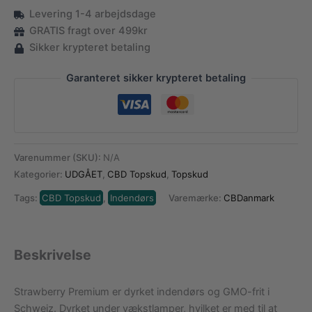
8%
Levering 1-4 arbejdsdage
CBD
antal
GRATIS fragt over 499kr
Sikker krypteret betaling
Garanteret sikker krypteret betaling
Varenummer (SKU):
N/A
Kategorier:
UDGÅET
,
CBD Topskud
,
Topskud
Tags:
CBD Topskud
,
Indendørs
Varemærke:
CBDanmark
Beskrivelse
Strawberry Premium er dyrket indendørs og GMO-frit i
Schweiz. Dyrket under vækstlamper, hvilket er med til at