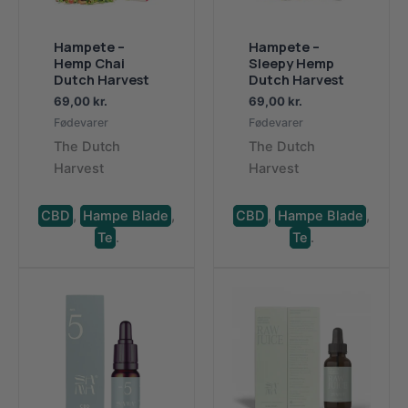
Hampete –
Hampete –
Hemp Chai
Sleepy Hemp
Dutch Harvest
Dutch Harvest
69,00
kr.
69,00
kr.
Fødevarer
Fødevarer
The Dutch
The Dutch
Harvest
Harvest
CBD
,
Hampe Blade
,
CBD
,
Hampe Blade
,
Te
.
Te
.