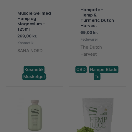
Hampete –
Muscle Gel med
Hemp &
Hamp og
Turmeric Dutch
Magnesium –
Harvest
125ml
69,00
kr.
269,00
kr.
Fødevarer
Kosmetik
The Dutch
SANA NORD
Harvest
Kosmetik
,
CBD
,
Hampe Blade
,
Muskelgel
.
Te
.