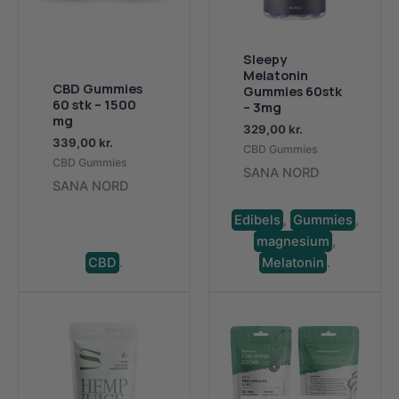
Sleepy
Melatonin
CBD Gummies
Gummies 60stk
60 stk – 1500
– 3mg
mg
329,00
kr.
339,00
kr.
CBD Gummies
CBD Gummies
SANA NORD
SANA NORD
Edibels
,
Gummies
,
magnesium
,
CBD
.
Melatonin
.