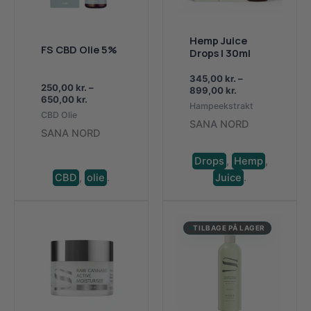
Hemp Juice
FS CBD Olie 5%
Drops | 30ml
345,00
kr.
–
250,00
kr.
–
Prisinterval:
899,00
kr.
Prisinterval:
650,00
kr.
345,00 kr.
Hampeekstrakt
250,00 kr.
til
CBD Olie
til
SANA NORD
899,00 kr.
SANA NORD
650,00 kr.
Drops
,
Hemp
,
CBD
,
olie
.
Juice
.
TILBAGE PÅ LAGER