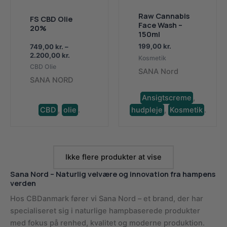
Raw Cannabis
FS CBD Olie
Face Wash –
20%
150ml
199,00
kr.
749,00
kr.
–
Prisinterval:
2.200,00
kr.
Kosmetik
749,00 kr.
CBD Olie
SANA Nord
til
SANA NORD
2.200,00 kr.
Ansigtscreme
,
CBD
,
olie
.
hudpleje
,
Kosmetik
.
Ikke flere produkter at vise
Sana Nord – Naturlig velvære og innovation fra hampens
verden
Hos CBDanmark fører vi Sana Nord – et brand, der har
specialiseret sig i naturlige hampbaserede produkter
med fokus på renhed, kvalitet og moderne produktion.