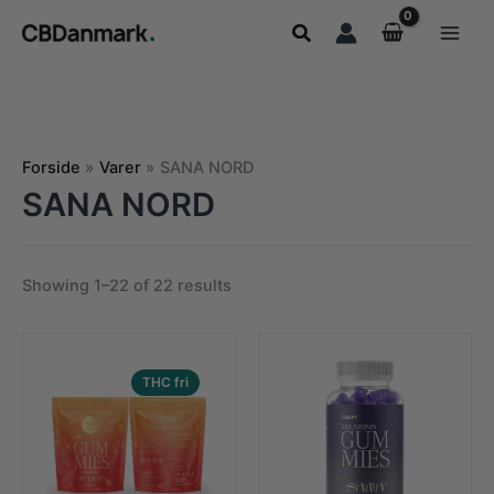
Gå
Søg
til
indholdet
Forside
Varer
SANA NORD
SANA NORD
Showing 1–22 of 22 results
THC fri