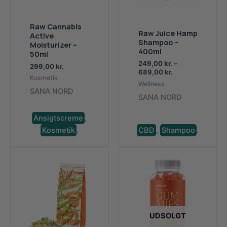
Raw Cannabis
Raw Juice Hamp
Active
Shampoo –
Moisturizer –
400ml
50ml
249,00
kr.
–
299,00
kr.
Prisinterval:
689,00
kr.
Kosmetik
249,00 kr.
Wellness
til
SANA NORD
SANA NORD
689,00 kr.
Ansigtscreme
,
Kosmetik
.
CBD
,
Shampoo
.
UDSOLGT