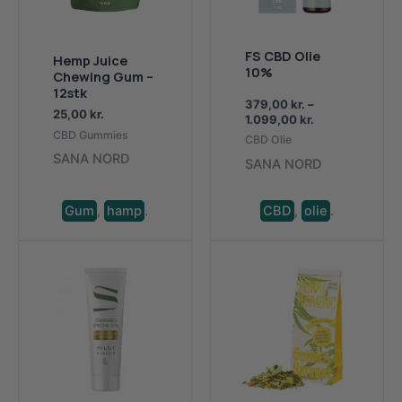
FS CBD Olie
Hemp Juice
10%
Chewing Gum –
12stk
379,00
kr.
–
25,00
kr.
Prisinterval:
1.099,00
kr.
379,00 kr.
CBD Gummies
CBD Olie
til
SANA NORD
SANA NORD
1.099,00 kr.
Gum
,
hamp
.
CBD
,
olie
.