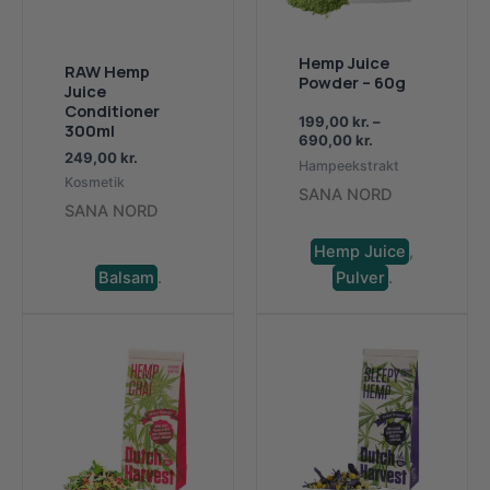
Hemp Juice
RAW Hemp
Powder – 60g
Juice
Conditioner
199,00
kr.
–
300ml
Prisinterval:
690,00
kr.
249,00
kr.
199,00 kr.
Hampeekstrakt
til
Kosmetik
SANA NORD
690,00 kr.
SANA NORD
Hemp Juice
,
Balsam
.
Pulver
.