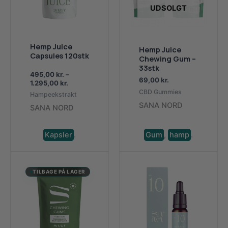
UDSOLGT
Hemp Juice
Hemp Juice
Capsules 120stk
Chewing Gum –
33stk
495,00
kr.
–
69,00
kr.
Prisinterval:
1.295,00
kr.
495,00 kr.
CBD Gummies
Hampeekstrakt
til
SANA NORD
SANA NORD
1.295,00 kr.
Kapsler
.
Gum
,
hamp
.
TILBAGE PÅ LAGER