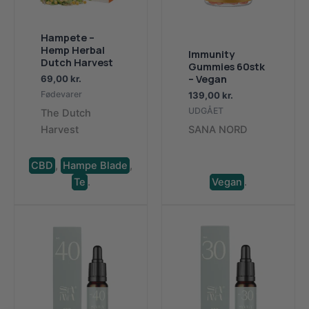
Hampete –
Hemp Herbal
Immunity
Dutch Harvest
Gummies 60stk
– Vegan
69,00
kr.
Fødevarer
139,00
kr.
UDGÅET
The Dutch
Harvest
SANA NORD
CBD
,
Hampe Blade
,
Te
.
Vegan
.