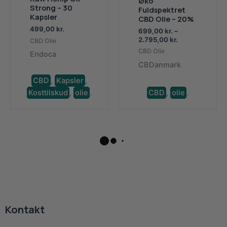
Øko
Strong – 30
Fuldspektret
Kapsler
CBD Olie – 20%
499,00
kr.
699,00
kr.
–
Prisinterval:
2.795,00
kr.
CBD Olie
699,00 kr.
CBD Olie
Endoca
til
CBDanmark
2.795,00 kr.
CBD
,
Kapsler
,
Kosttilskud
,
olie
.
CBD
,
olie
.
Kontakt