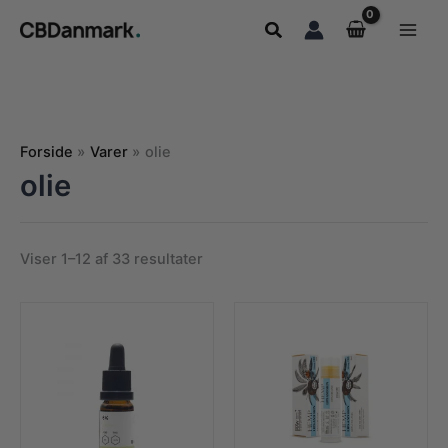
Gå
Søg
til
indholdet
Forside
Varer
olie
olie
Sorteret
Viser 1–12 af 33 resultater
efter
popularitet