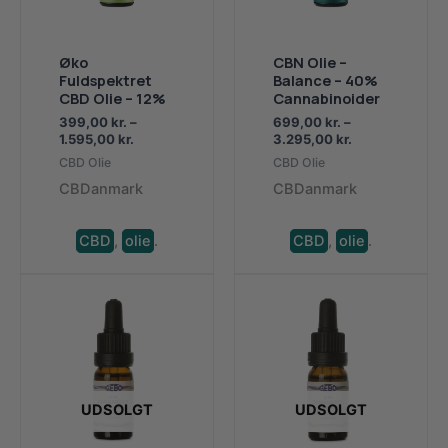
Øko
CBN Olie –
Fuldspektret
Balance – 40%
CBD Olie – 12%
Cannabinoider
399,00
kr.
–
699,00
kr.
–
Prisinterval:
Prisinterval:
1.595,00
kr.
3.295,00
kr.
399,00 kr.
699,00 kr.
CBD Olie
CBD Olie
til
til
CBDanmark
CBDanmark
1.595,00 kr.
3.295,00 kr.
CBD
,
olie
.
CBD
,
olie
.
UDSOLGT
UDSOLGT