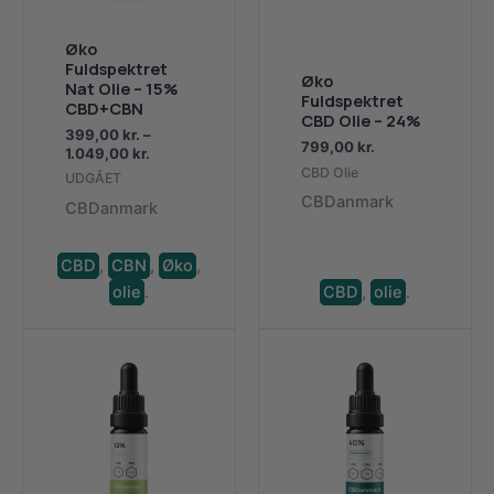
Øko
Fuldspektret
Øko
Nat Olie – 15%
Fuldspektret
CBD+CBN
CBD Olie – 24%
399,00
kr.
–
799,00
kr.
Prisinterval:
1.049,00
kr.
399,00 kr.
CBD Olie
UDGÅET
til
CBDanmark
CBDanmark
1.049,00 kr.
CBD
,
CBN
,
Øko
,
olie
.
CBD
,
olie
.