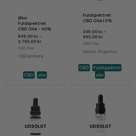
Fuldspektret
Øko
CBD Olie | 5%
Fuldspektret
CBD Olie – 40%
249,00
kr.
–
949,00
kr.
–
Prisinterval:
995,00
kr.
Prisinterval:
3.795,00
kr.
249,00 kr.
CBD Olie
949,00 kr.
til
CBD Olie
til
Sense Organics
995,00 kr.
CBDanmark
3.795,00 kr.
CBD
,
Fuldspektret
,
CBD
,
olie
.
olie
.
UDSOLGT
UDSOLGT