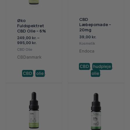
CBD
Øko
Læbepomade –
Fuldspektret
20mg
CBD Olie – 6%
39,00
kr.
249,00
kr.
–
Prisinterval:
995,00
kr.
Kosmetik
249,00 kr.
CBD Olie
Endoca
til
CBDanmark
995,00 kr.
CBD
,
hudpleje
,
CBD
,
olie
.
olie
.