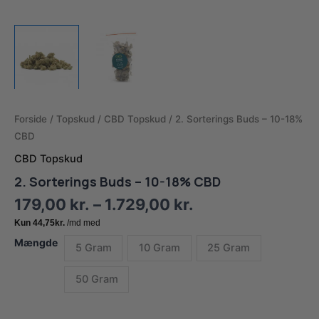
Forside
/
Topskud
/
CBD Topskud
/ 2. Sorterings Buds – 10-18%
CBD
CBD Topskud
2. Sorterings Buds – 10-18% CBD
Prisinterval:
179,00
kr.
–
1.729,00
kr.
179,00 kr.
til
Mængde
5 Gram
10 Gram
25 Gram
1.729,00 kr.
50 Gram