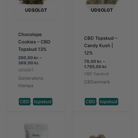
UDSOLGT
UDSOLGT
Chocolope
CBD Topskud –
Cookies – CBD
Candy Kush |
Topskud 13%
12%
200,00
kr.
–
79,00
kr.
–
Prisinterval:
389,00
kr.
Prisinterval:
1.795,00
kr.
200,00 kr.
UDGÅET
79,00 kr.
til
CBD Topskud
til
Generalens
389,00 kr.
CBDanmark
1.795,00 kr.
Hampa
CBD
,
topskud
.
CBD
,
topskud
.