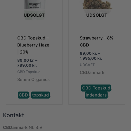
UDSOLGT
UDSOLGT
CBD Topskud –
Strawberry – 8%
Blueberry Haze
CBD
| 20%
89,00
kr.
–
Prisinterval:
1.995,00
kr.
89,00
kr.
–
89,00 kr.
Prisinterval:
UDGÅET
789,00
kr.
til
89,00 kr.
CBD Topskud
CBDanmark
1.995,00 kr.
til
Sense Organics
789,00 kr.
CBD Topskud
,
CBD
,
topskud
.
Indendørs
.
Kontakt
CBDanmark
NL B.V