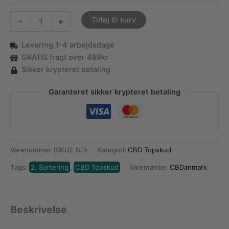
2.
Tilføj til kurv
-
+
Sorterings
Buds
Levering 1-4 arbejdsdage
-
10-
GRATIS fragt over 499kr
18%
Sikker krypteret betaling
CBD
antal
Garanteret sikker krypteret betaling
Varenummer (SKU):
N/A
Kategori:
CBD Topskud
Tags:
2. Sortering
,
CBD Topskud
Varemærke:
CBDanmark
Beskrivelse