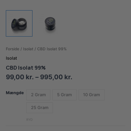
Forside
/
Isolat
/ CBD Isolat 99%
Isolat
CBD Isolat 99%
Prisinterval:
99,00
kr.
–
995,00
kr.
99,00 kr.
til
Mængde
2 Gram
5 Gram
10 Gram
995,00 kr.
25 Gram
RYD