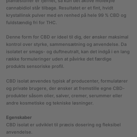
plantestoffer er fjernet, så kun det aktive molekyle
cannabidiol står tilbage. Resultatet er et fint, hvidt
krystallinsk pulver med en renhed på hele 99 % CBD og
fuldstændig fri for THC.
Denne form for CBD er ideel til dig, der ønsker maksimal
kontrol over styrke, sammensætning og anvendelse. Da
isolatet er smags- og duftneutralt, kan det indgå i en lang
række formuleringer uden at påvirke det færdige
produkts sensoriske profil.
CBD isolat anvendes typisk af producenter, formulatører
og private brugere, der ønsker at fremstille egne CBD-
produkter såsom olier, salver, cremer, serummer eller
andre kosmetiske og tekniske løsninger.
Egenskaber
CBD isolat er udviklet til præcis dosering og fleksibel
anvendelse.