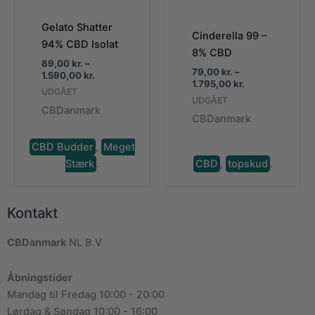
Gelato Shatter
Cinderella 99 –
94% CBD Isolat
8% CBD
89,00
kr.
–
79,00
kr.
–
Prisinterval:
1.590,00
kr.
Prisinterval:
1.795,00
kr.
89,00 kr.
UDGÅET
79,00 kr.
til
UDGÅET
til
CBDanmark
1.590,00 kr.
CBDanmark
1.795,00 kr.
CBD Budder
,
Meget
Stærk
.
CBD
,
topskud
.
Kontakt
CBDanmark
NL B.V
Åbningstider
Mandag til Fredag 10:00 - 20:00
Lørdag & Søndag 10:00 - 16:00