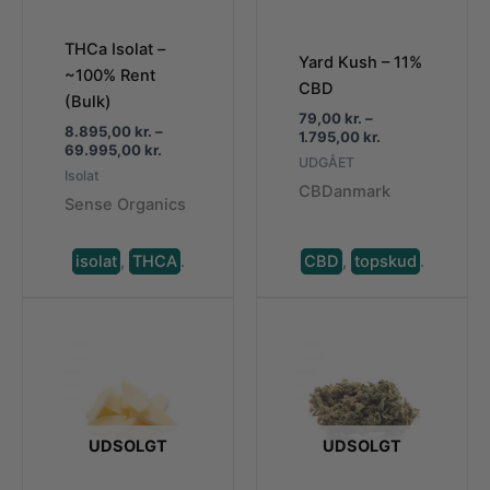
THCa Isolat –
Yard Kush – 11%
~100% Rent
CBD
(Bulk)
79,00
kr.
–
8.895,00
kr.
–
Prisinterval:
1.795,00
kr.
Prisinterval:
69.995,00
kr.
79,00 kr.
UDGÅET
8.895,00 kr.
til
Isolat
til
CBDanmark
1.795,00 kr.
Sense Organics
69.995,00 kr.
isolat
,
THCA
.
CBD
,
topskud
.
UDSOLGT
UDSOLGT