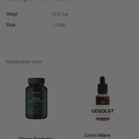
Vægt
0,01 kg
Styk
1 Styk
Relaterede varer
UDSOLGT
Lion’s Mane
Chaga Ekstrakt –