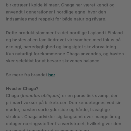
birketræer i kolde klimaer. Chaga har været kendt og
anvendt i generationer i nordlige egne, hvor den
indsamles med respekt for både natur og råvare.
Dette produkt stammer fra det nordlige Lapland i Finland
og høstes af en familiedrevet virksomhed med fokus på
økologi, bæredygtighed og langsigtet skovforvaltning.
Kun naturligt forekommende Chaga anvendes, og høsten
sker selektivt for at bevare skovenes balance.
Se mere fra brandet
her
Hvad er Chaga?
Chaga (
Inonotus obliquus
) er en parasitisk svamp, der
primært vokser på birketræer. Den kendetegnes ved sin
mørke, næsten sorte yderside og hårde, træagtige
struktur. Chaga udvikler sig langsomt over mange år og
optager næringsstoffer fra værts­træet, hvilket giver den
en meget koncentreret sammensætning.