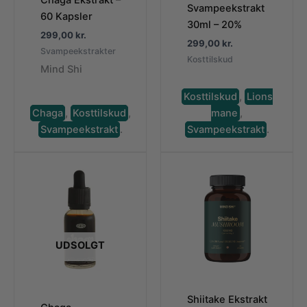
Svampeekstrakt
60 Kapsler
30ml – 20%
299,00
kr.
299,00
kr.
Svampeekstrakter
Kosttilskud
Mind Shi
Kosttilskud
,
Lions
Chaga
,
Kosttilskud
,
mane
,
Svampeekstrakt
.
Svampeekstrakt
.
UDSOLGT
Shiitake Ekstrakt