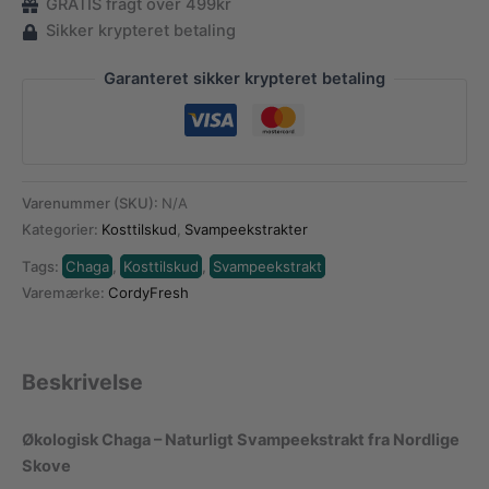
Ekstrakt
GRATIS fragt over 499kr
10%
Sikker krypteret betaling
antal
Garanteret sikker krypteret betaling
Varenummer (SKU):
N/A
Kategorier:
Kosttilskud
,
Svampeekstrakter
Tags:
Chaga
,
Kosttilskud
,
Svampeekstrakt
Varemærke:
CordyFresh
Beskrivelse
Økologisk Chaga – Naturligt Svampeekstrakt fra Nordlige
Skove