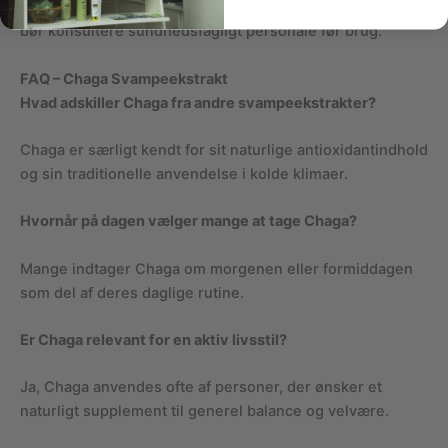
Gravide, ammende eller personer i medicinsk behandling
bør konsultere sundhedsfagligt personale før brug.
FAQ – Chaga Svampeekstrakt
Hvad adskiller Chaga fra andre svampeekstrakter?
Chaga er særligt kendt for sit naturlige antioxidantindhold
og sin traditionelle anvendelse i kolde klimaer.
Hvornår på dagen vælger mange at tage Chaga?
Mange indtager Chaga om morgenen eller formiddagen
som del af deres daglige rutine.
Er Chaga relevant for en aktiv livsstil?
Ja, Chaga anvendes ofte af personer, der ønsker et
naturligt supplement til generel balance og velvære.