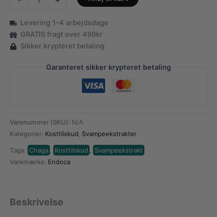
Ekstrakt
-
Levering 1-4 arbejdsdage
30
Kapsler
GRATIS fragt over 499kr
antal
Sikker krypteret betaling
Garanteret sikker krypteret betaling
Varenummer (SKU):
N/A
Kategorier:
Kosttilskud
,
Svampeekstrakter
Tags:
Chaga
,
Kosttilskud
,
Svampeekstrakt
Varemærke:
Endoca
Beskrivelse