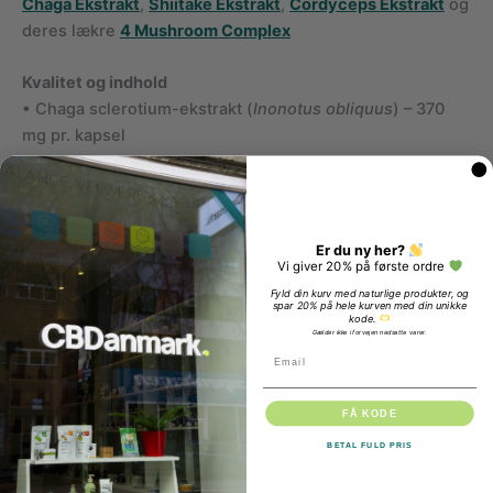
Chaga Ekstrakt
,
Shiitake Ekstrakt
,
Cordyceps Ekstrakt
og
deres lækre
4 Mushroom Complex
Kvalitet og indhold
• Chaga sclerotium-ekstrakt (
Inonotus obliquus
) – 370
mg pr. kapsel
• Vegetabilsk kapsel (hydroxypropylmethylcellulose)
• Fri for kunstige tilsætningsstoffer
Er du ny her?
Vi giver 20% på første ordre
• Plantebaseret og laboratorietestet
Fyld din kurv med naturlige produkter, og
spar 20% på hele kurven med din unikke
kode.
Gælder ikke i forvejen nedsatte varer.
Vigtige oplysninger
Email
Kosttilskud bør ikke erstatte en varieret kost og sund
livsstil.
FÅ KODE
Overskrid ikke den anbefalede daglige dosis.
BETAL FULD PRIS