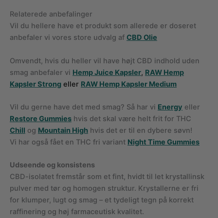
Relaterede anbefalinger
Vil du hellere have et produkt som allerede er doseret
anbefaler vi vores store udvalg af
CBD Olie
Omvendt, hvis du heller vil have højt CBD indhold uden
smag anbefaler vi
Hemp Juice Kapsler
,
RAW Hemp
Kapsler Strong
eller
RAW Hemp Kapsler Medium
Vil du gerne have det med smag? Så har vi
Energy
eller
Restore Gummies
hvis det skal være helt frit for THC
Chill
og
Mountain High
hvis det er til en dybere søvn!
Vi har også fået en THC fri variant
Night Time Gummies
Udseende og konsistens
CBD-isolatet fremstår som et fint, hvidt til let krystallinsk
pulver med tør og homogen struktur. Krystallerne er fri
for klumper, lugt og smag – et tydeligt tegn på korrekt
raffinering og høj farmaceutisk kvalitet.