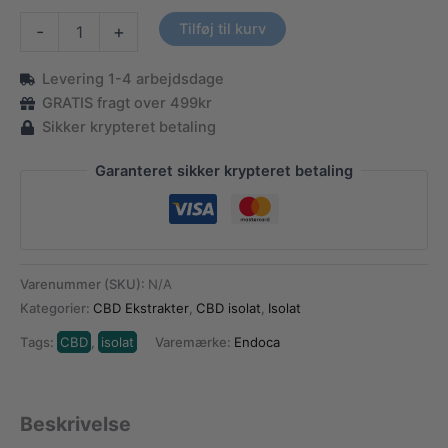
CBD
Tilføj til kurv
-
+
Krystaller
–
Levering 1-4 arbejdsdage
99%
Ren
GRATIS fragt over 499kr
Cannabidiol
Sikker krypteret betaling
antal
Garanteret sikker krypteret betaling
Varenummer (SKU):
N/A
Kategorier:
CBD Ekstrakter
,
CBD isolat
,
Isolat
Tags:
CBD
,
isolat
Varemærke:
Endoca
Beskrivelse