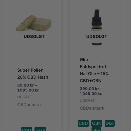
UDSOLGT
UDSOLGT
Øko
Fuldspektret
Super Pollen
Nat Olie – 15%
20% CBD Hash
CBD+CBN
89,00
kr.
–
399,00
kr.
–
Prisinterval:
1.995,00
kr.
Prisinterval:
1.049,00
kr.
89,00 kr.
UDGÅET
399,00 kr.
til
UDGÅET
til
CBDanmark
1.995,00 kr.
CBDanmark
1.049,00 kr.
CBD
,
CBN
,
Øko
,
CBD
,
hash
.
olie
.