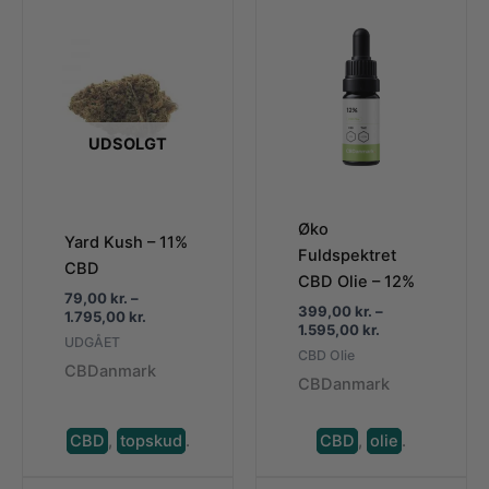
UDSOLGT
Øko
Yard Kush – 11%
Fuldspektret
CBD
CBD Olie – 12%
79,00
kr.
–
399,00
kr.
–
Prisinterval:
1.795,00
kr.
Prisinterval:
1.595,00
kr.
79,00 kr.
UDGÅET
399,00 kr.
til
CBD Olie
til
CBDanmark
1.795,00 kr.
CBDanmark
1.595,00 kr.
CBD
,
topskud
.
CBD
,
olie
.