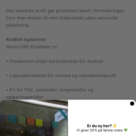
Den neutrale profil gør produktet ideelt i formuleringer,
hvor man ønsker et rent slutprodukt uden sensorisk
påvirkning.
Kvalitet og kontrol
Vores CBD Krystaller er:
• Produceret under kontrollerede EU-forhold
• Laboratorietestet for renhed og cannabinoidprofil
• Fri for THC, pesticider, tungmetaller og
opløsningsmidler
• Leveret med analysecertifikat og fuld dokumentation
Hos
CBDanmark
udvælger vi kun isolater med høj
Er du ny her?
Vi giver 20% på første ordre
sporbarhed, stabilitet og dokumenteret kvalitet.