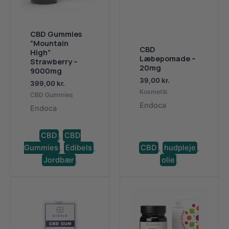
CBD Gummies
“Mountain
CBD
High”
Læbepomade –
Strawberry –
20mg
9000mg
39,00
kr.
399,00
kr.
Kosmetik
CBD Gummies
Endoca
Endoca
CBD
,
CBD
Gummies
,
Edibels
,
CBD
,
hudpleje
,
Jordbær
.
olie
.