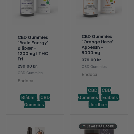
CBD Gummies
CBD Gummies
“Orange Haze”
“Brain Energy”
Appelsin –
Blåbær –
9000mg
1200mg | THC
Fri
379,00
kr.
299,00
kr.
CBD Gummies
CBD Gummies
Endoca
Endoca
CBD
,
CBD
Blåbær
,
CBD
Gummies
,
Edibels
,
Gummies
.
Jordbær
.
TILBAGE PÅ LAGER