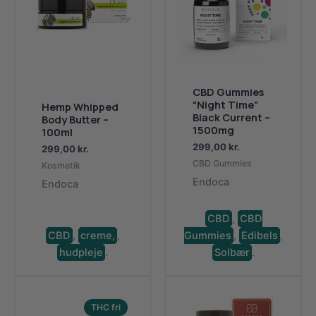
CBD Gummies
“Night Time”
Hemp Whipped
Black Current –
Body Butter –
1500mg
100ml
299,00
kr.
299,00
kr.
CBD Gummies
Kosmetik
Endoca
Endoca
CBD
,
CBD
CBD
,
creme,
,
Gummies
,
Edibels
,
hudpleje
.
Solbær
.
THC fri