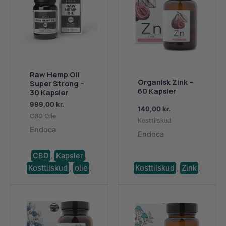
Raw Hemp Oil
Organisk Zink –
Super Strong –
60 Kapsler
30 Kapsler
999,00
kr.
149,00
kr.
CBD Olie
Kosttilskud
Endoca
Endoca
CBD
,
Kapsler
,
Kosttilskud
,
olie
.
Kosttilskud
,
Zink
.