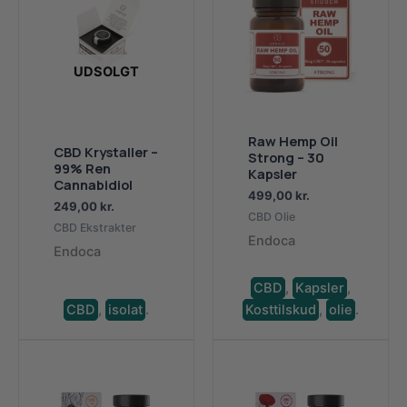
UDSOLGT
Raw Hemp Oil
CBD Krystaller –
Strong – 30
99% Ren
Kapsler
Cannabidiol
499,00
kr.
249,00
kr.
CBD Olie
CBD Ekstrakter
Endoca
Endoca
CBD
,
Kapsler
,
CBD
,
isolat
.
Kosttilskud
,
olie
.