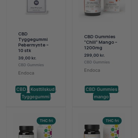
CBD
CBD Gummies
Tyggegummi
“Chill” Mango –
Pebermynte –
1200mg
10 stk
299,00
kr.
39,00
kr.
CBD Gummies
CBD Gummies
Endoca
Endoca
CBD
,
Kosttilskud
,
CBD Gummies
,
Tyggegummi
.
mango
.
THC fri
THC fri