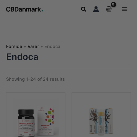
Gå
Søg
til
indholdet
Forside
Varer
Endoca
Endoca
Showing 1–24 of 24 results