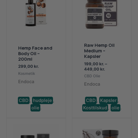
Raw Hemp Oil
Hemp Face and
Medium –
Body Oil –
Kapsler
200ml
199,00
kr.
–
299,00
kr.
Prisinterval:
449,00
kr.
Kosmetik
199,00 kr.
CBD Olie
til
Endoca
Endoca
449,00 kr.
CBD
,
hudpleje
,
CBD
,
Kapsler
,
olie
.
Kosttilskud
,
olie
.