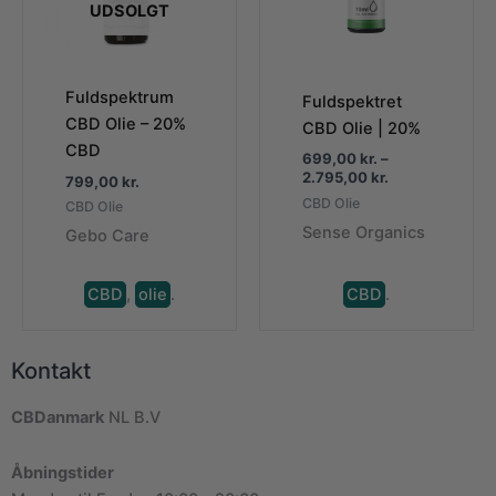
UDSOLGT
Fuldspektrum
Fuldspektret
CBD Olie – 20%
CBD Olie | 20%
CBD
699,00
kr.
–
Prisinterval:
2.795,00
kr.
799,00
kr.
699,00 kr.
CBD Olie
CBD Olie
til
Sense Organics
2.795,00 kr.
Gebo Care
CBD
,
olie
.
CBD
.
Kontakt
CBDanmark
NL B.V
Åbningstider