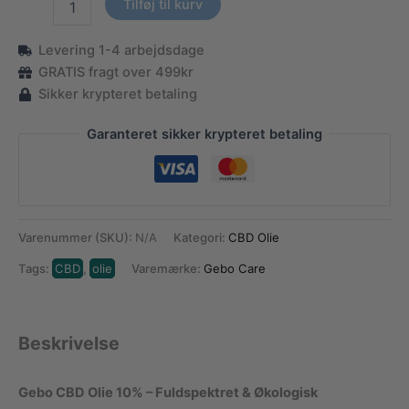
Tilføj til kurv
CBD
Olie
Levering 1-4 arbejdsdage
-
10%
GRATIS fragt over 499kr
CBD
Sikker krypteret betaling
antal
Garanteret sikker krypteret betaling
Varenummer (SKU):
N/A
Kategori:
CBD Olie
Tags:
CBD
,
olie
Varemærke:
Gebo Care
Beskrivelse
Gebo CBD Olie 10% – Fuldspektret & Økologisk