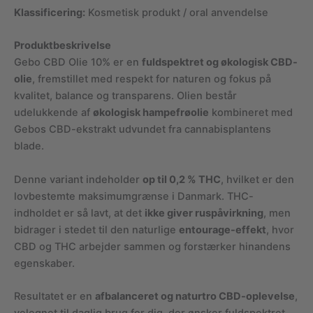
Klassificering:
Kosmetisk produkt / oral anvendelse
Produktbeskrivelse
Gebo CBD Olie 10% er en
fuldspektret og økologisk CBD-
olie
, fremstillet med respekt for naturen og fokus på
kvalitet, balance og transparens. Olien består
udelukkende af
økologisk hampefrøolie
kombineret med
Gebos CBD-ekstrakt udvundet fra cannabisplantens
blade.
Denne variant indeholder
op til 0,2 % THC
, hvilket er den
lovbestemte maksimumgrænse i Danmark. THC-
indholdet er så lavt, at det
ikke giver ruspåvirkning
, men
bidrager i stedet til den naturlige
entourage-effekt
, hvor
CBD og THC arbejder sammen og forstærker hinandens
egenskaber.
Resultatet er en
afbalanceret og naturtro CBD-oplevelse
,
velegnet til daglig brug for dig, der ønsker fuldspektret