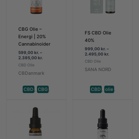
CBG Olie –
FS CBD Olie
Energi | 20%
40%
Cannabinoider
999,00
kr.
–
599,00
kr.
–
Prisinterval:
2.495,00
kr.
Prisinterval:
2.395,00
kr.
999,00 kr.
CBD Olie
599,00 kr.
til
CBD Olie
til
SANA NORD
2.495,00 kr.
CBDanmark
2.395,00 kr.
CBD
,
CBG
.
CBD
,
olie
.