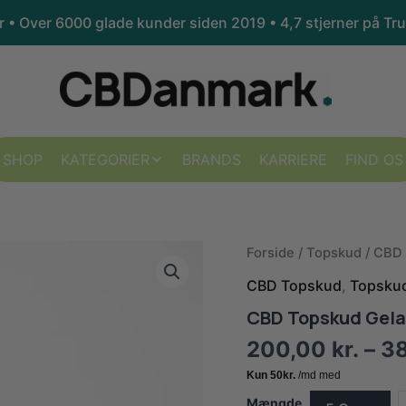
kr • Over 6000 glade kunder siden 2019 •
4,7 stjerner på Tru
SHOP
KATEGORIER
BRANDS
KARRIERE
FIND OS
Forside
/
Topskud
/
CBD 
CBD Topskud
,
Topsku
CBD Topskud Gelat
200,00
kr.
–
3
Mængde