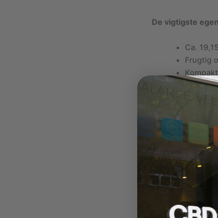
De vigtigste ege
Ca. 19,1
Frugtig 
Kompakt
Harmonis
THC-indh
Aroma og smag
Gelato Siciliano 
tropiske underton
Smagsprofilen er 
blød og vedvarend
Ønsker du et CBD