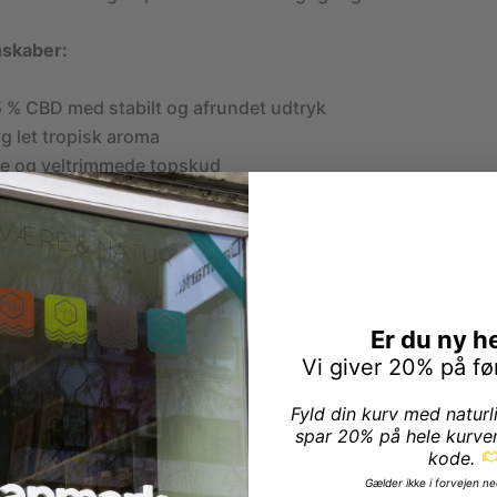
nskaber:
5 % CBD med stabilt og afrundet udtryk
og let tropisk aroma
e og veltrimmede topskud
k og elegant helhedsprofil
old under 0,2 %
byder på en rig og forførende aroma, hvor søde bærnoter 
Er du ny h
er, som tilfører varme og dybde uden at dominere.
Vi giver 20% på fø
afrundet og balanceret med frugtige nuancer i front og en l
Fyld din kurv med naturl
e med et elegant og naturligt udtryk.
spar 20% på hele kurve
kode.
 topskud som er mere citruspræget, så burde du give
Can
Gælder ikke i forvejen ne