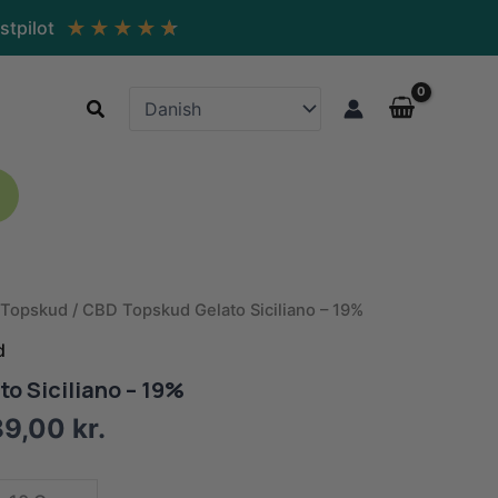
★
★
★
★
★
stpilot
Søg
Topskud
/ CBD Topskud Gelato Siciliano – 19%
d
o Siciliano – 19%
Prisinterval:
89,00
kr.
200,00 kr.
til