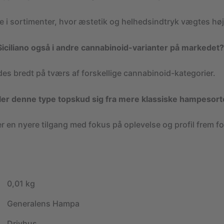
te i sortimenter, hvor æstetik og helhedsindtryk vægtes høj
Siciliano også i andre cannabinoid-varianter på markedet?
es bredt på tværs af forskellige cannabinoid-kategorier.
ller denne type topskud sig fra mere klassiske hampesort
 en nyere tilgang med fokus på oplevelse og profil frem for
0,01 kg
Generalens Hampa
Drivhus