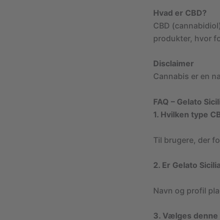
Hvad er CBD?
CBD (cannabidiol)
produkter, hvor f
Disclaimer
Cannabis er en na
FAQ – Gelato Sic
1. Hvilken type C
Til brugere, der f
2. Er Gelato Sici
Navn og profil pl
3. Vælges denne 