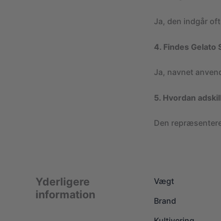
Ja, den indgår of
4. Findes Gelato 
Ja, navnet anvend
5. Hvordan adski
Den repræsenterer
Yderligere
Vægt
information
Brand
Kultivering