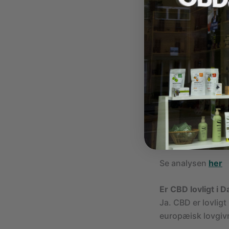
Mangler løsning ti
med fugtighedsmå
Kvalitet og kontro
Gelato Siciliano 
Avancere
THC-test
EU-certi
Nænsom h
Se analysen
her
Er CBD lovligt i 
Ja. CBD er lovlig
europæisk lovgiv