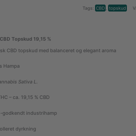
Tags:
CBD
,
topskud
V
 – CBD Topskud 19,15 %
tisk CBD topskud med balanceret og elegant aroma
s Hampa
nnabis Sativa L.
THC – ca. 19,15 % CBD
-godkendt industrihamp
olleret dyrkning