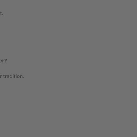
t.
er?
 tradition.