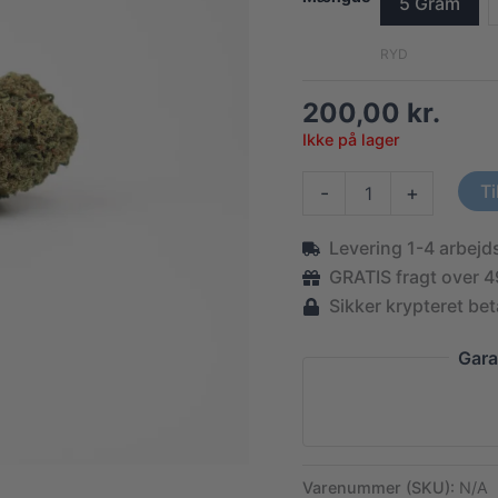
5 Gram
RYD
200,00
kr.
Ikke på lager
CBD
Ti
-
+
Topskud
Gelato
Levering 1-4 arbej
Siciliano
-
GRATIS fragt over 4
19%
Sikker krypteret bet
antal
Gara
Varenummer (SKU):
N/A