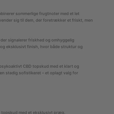
mbinerer sommerlige frugtnoter med et let
nder sig til dem, der foretrækker et friskt, men
der signalerer friskhed og omhyggelig
g eksklusivt finish, hvor både struktur og
e-psykoaktivt CBD topskud med et klart og
stadig sofistikeret – et oplagt valg for
BD topskud med et eksklusivt præg.