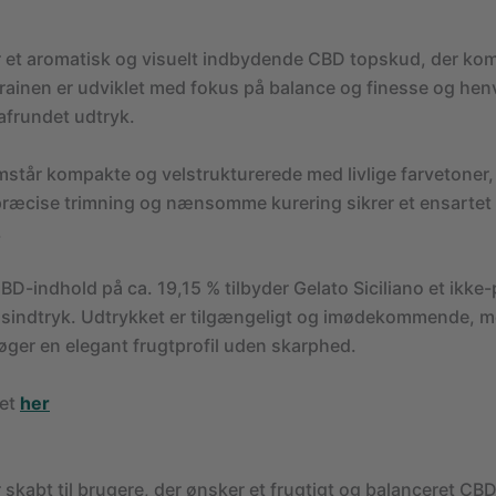
er et aromatisk og visuelt indbydende CBD topskud, der ko
rainen er udviklet med fokus på balance og finesse og henve
afrundet udtryk.
tår kompakte og velstrukturerede med livlige farvetoner, 
ræcise trimning og nænsomme kurering sikrer et ensartet o
.
CBD-indhold på ca. 19,15 % tilbyder Gelato Siciliano et ikk
indtryk. Udtrykket er tilgængeligt og imødekommende, men 
søger en elegant frugtprofil uden skarphed.
det
her
er skabt til brugere, der ønsker et frugtigt og balanceret C