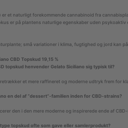
 er et naturligt forekommende cannabinoid fra cannabispl
okus er på plantens naturlige egenskaber uden psykoaktiv 
turplante; små variationer i klima, fugtighed og jord kan på
iliano CBD Topskud 19,15 %
BD topskud henvender Gelato Siciliano sig typisk til?
oretrækker et mere raffineret og moderne udtryk frem for klas
liano en del af “dessert”-familien inden for CBD-strains?
acerer den i den mere moderne og inspirerede ende af CBD-
type topskud ofte som gave eller samlerprodukt?