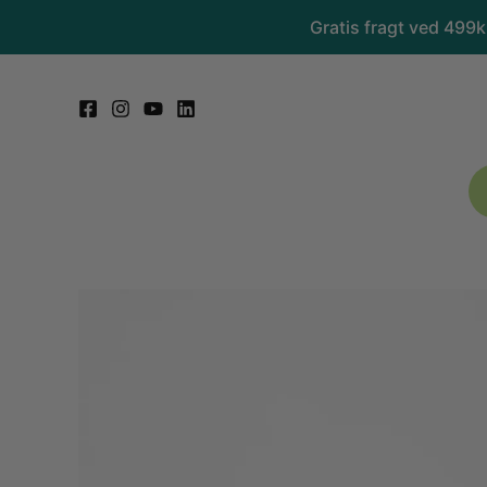
Gå
Gratis fragt ved 499
til
indholdet