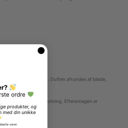
danner udgangspunktet. Duften afrundes af bløde,
er?
rste ordre
et cremet, tropisk afslutning. Eftersmagen er
ige produkter, og
n med din unikke
na Lemon
et forsøg.
dsatte varer.