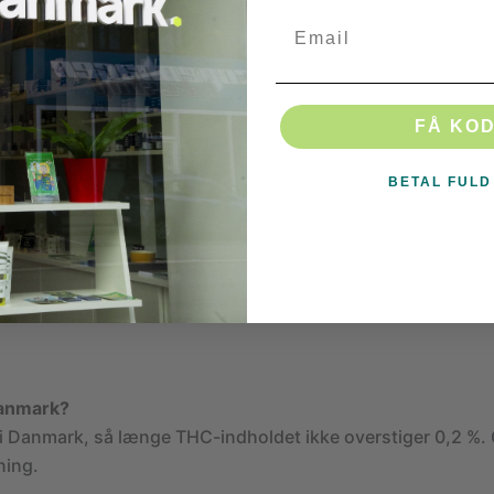
Email
l at opbevare dit CBD? Uden at det bliver tørt efter noget ti
ler indbygget!
l
FÅ KO
er produceret med fokus på dokumenteret kvalitet:
BETAL FULD
t genetik og kontrolleret dyrkning
et til under 0,2 %
ficeret industrihamp
åndtering fra høst til færdigt topskud
Danmark?
t i Danmark, så længe THC-indholdet ikke overstiger 0,2 %.
ning.