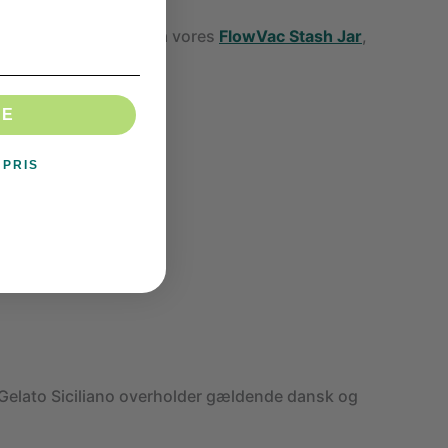
d. Prøv at tag et kig på vores
FlowVac Stash Jar
,
DE
 PRIS
 Gelato Siciliano overholder gældende dansk og