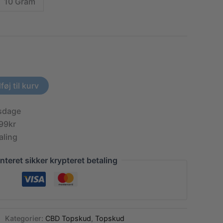
10 Gram
389,00 kr.
lføj til kurv
dsdage
99kr
aling
nteret sikker krypteret betaling
Kategorier:
CBD Topskud
,
Topskud