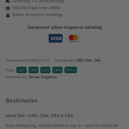
Levering 1-4 arbejdsdage
antal
GRATIS fragt over 499kr
Sikker krypteret betaling
Garanteret sikker krypteret betaling
Varenummer (SKU):
N/A
Kategorier:
CBD Olie
,
Olie
Tags:
CBC
,
CBD
,
CBG
,
CBN
,
THCA
Varemærke:
Sense Organics
Beskrivelse
Mind Olie – CBD, CBN, CBG & CBC
Dyb afslapning, mental balance og ro – med let euforisk