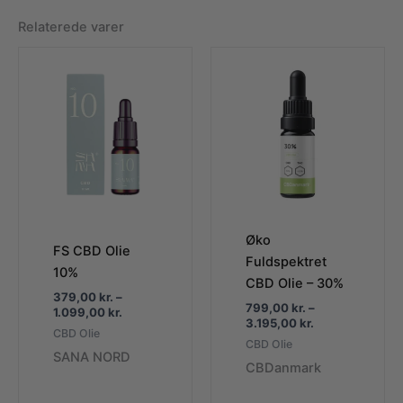
Relaterede varer
Øko
FS CBD Olie
Fuldspektret
10%
CBD Olie – 30%
379,00
kr.
–
799,00
kr.
–
Prisinterval:
1.099,00
kr.
Prisinterval:
3.195,00
kr.
379,00 kr.
CBD Olie
799,00 kr.
til
CBD Olie
til
SANA NORD
1.099,00 kr.
CBDanmark
3.195,00 kr.