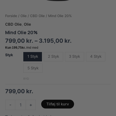
Forside
/
Olie
/
CBD Olie
/ Mind Olie 20%
CBD Olie
,
Olie
Mind Olie 20%
Prisinterval:
799,00
kr.
–
3.195,00
kr.
799,00 kr.
til
Styk
1 Styk
2 Styk
3 Styk
4 Styk
3.195,00 kr.
5 Styk
RYD
799,00
kr.
Mind
Tilføj til kurv
-
+
Olie
20%