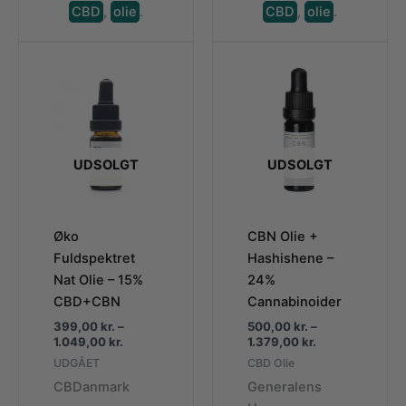
CBD
,
olie
.
CBD
,
olie
.
UDSOLGT
UDSOLGT
Øko
CBN Olie +
Fuldspektret
Hashishene –
Nat Olie – 15%
24%
CBD+CBN
Cannabinoider
399,00
kr.
–
500,00
kr.
–
Prisinterval:
Prisinterval:
1.049,00
kr.
1.379,00
kr.
399,00 kr.
500,00 kr.
UDGÅET
CBD Olie
til
til
CBDanmark
Generalens
1.049,00 kr.
1.379,00 kr.