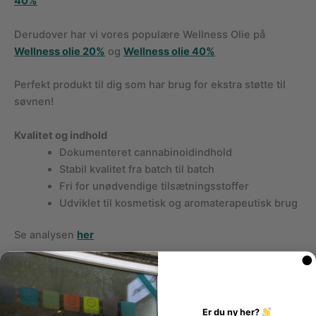
40%
Derudover har vi vores populære Wellness Olie på
Wellness olie 20%
og
Wellness olie 40%
Perfekt produkt til dig som har brug for ekstra støtte til
søvnen!
Kvalitet og indhold
Dokumenteret cannabinoidindhold
Stabil kvalitet fra batch til batch
Fri for unødvendige tilsætningsstoffer
Udviklet til kosmetisk og aromaterapeutisk brug
Se analysen
her
Opbevaring
Opbevares køligt og mørkt
Undgå direkte sollys
Er du ny her?